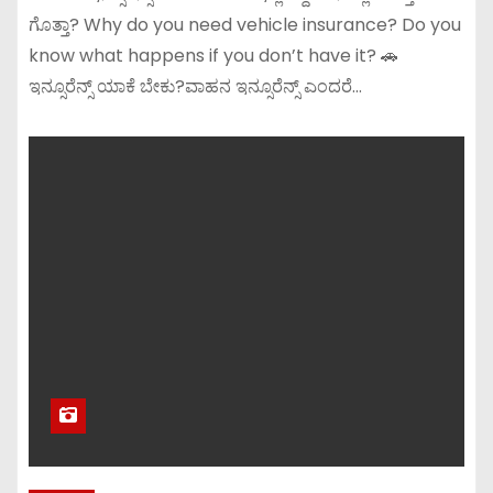
ಗೊತ್ತಾ? Why do you need vehicle insurance? Do you
know what happens if you don’t have it? 🚗
ಇನ್ಸೂರೆನ್ಸ್ ಯಾಕೆ ಬೇಕು?ವಾಹನ ಇನ್ಸೂರೆನ್ಸ್ ಎಂದರೆ…