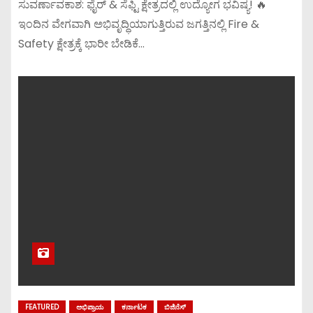
ಸುವರ್ಣಾವಕಾಶ: ಫೈರ್ & ಸೆಫ್ಟಿ ಕ್ಷೇತ್ರದಲ್ಲಿ ಉದ್ಯೋಗ ಭವಿಷ್ಯ! 🔥
ಇಂದಿನ ವೇಗವಾಗಿ ಅಭಿವೃದ್ಧಿಯಾಗುತ್ತಿರುವ ಜಗತ್ತಿನಲ್ಲಿ Fire &
Safety ಕ್ಷೇತ್ರಕ್ಕೆ ಭಾರೀ ಬೇಡಿಕೆ…
FEATURED
ಅಭಿಪ್ರಾಯ
ಕರ್ನಾಟಕ
ಬಿಜಿನೆಸ್