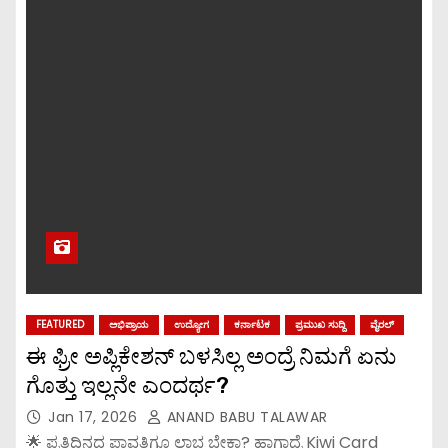
FEATURED
ಅಭಿಪ್ರಾಯ
ಉದ್ಯೋಗ
ಕರ್ನಾಟಕ
ಪ್ರಮುಖ ಸುದ್ದಿ
ವೈರಲ್
ಈ ಫ್ರೀ ಅಪ್ಲಿಕೇಶನ್ ಬಳಸಿಲ್ಲ ಅಂದ್ರೆ ನಿಮಗೆ ಏನು
ಗೊತ್ತು ಇಲ್ಲನೇ ಎಂದರ್ಥ?
Jan 17, 2026
ANAND BABU TALAWAR
🌟 ಪ್ರತಿದಿನದ ಪಾವತಿಗೂ ಲಾಭ ಬೇಕಾ? ಹಾಗಾದ್ರೆ Kiwi Card