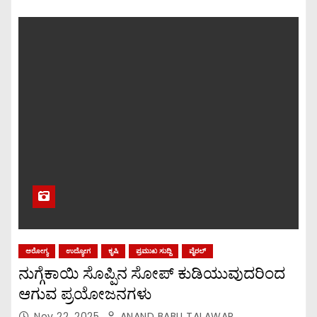
ಆರೋಗ್ಯ
ಉದ್ಯೋಗ
ಕೃಷಿ
ಪ್ರಮುಖ ಸುದ್ದಿ
ವೈರಲ್
ನುಗ್ಗೆಕಾಯಿ ಸೊಪ್ಪಿನ ಸೋಪ್ ಕುಡಿಯುವುದರಿಂದ
ಆಗುವ ಪ್ರಯೋಜನಗಳು
Nov 22, 2025
ANAND BABU TALAWAR