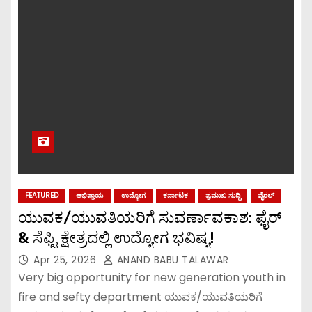
FEATURED
ಅಭಿಪ್ರಾಯ
ಉದ್ಯೋಗ
ಕರ್ನಾಟಕ
ಪ್ರಮುಖ ಸುದ್ದಿ
ವೈರಲ್
ಯುವಕ/ಯುವತಿಯರಿಗೆ ಸುವರ್ಣಾವಕಾಶ: ಫೈರ್
& ಸೆಫ್ಟಿ ಕ್ಷೇತ್ರದಲ್ಲಿ ಉದ್ಯೋಗ ಭವಿಷ್ಯ!
Apr 25, 2026
ANAND BABU TALAWAR
Very big opportunity for new generation youth in
fire and sefty department ಯುವಕ/ಯುವತಿಯರಿಗೆ