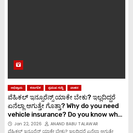
ಅಭಿಪ್ರಾಯ
ಕರ್ನಾಟಕ
ಪ್ರಮುಖ ಸುದ್ದಿ
ವಾಹನ
ವೆಹಿಕಲ್ ಇನ್ಸೂರೆನ್ಸ್ ಯಾಕೇ ಬೇಕು? ಇಲ್ಲದಿದ್ದರೆ
ಏನೆಲ್ಲಾ ಆಗುತ್ತೇ ಗೊತ್ತಾ? Why do you need
vehicle insurance? Do you know what
happens if you don’t have it?
Jan 22, 2026
ANAND BABU TALAWAR
ವೆಹಿಕಲ್ ಇನ್ಸೂರೆನ್ಸ್ ಯಾಕೇ ಬೇಕು? ಇಲ್ಲದಿದ್ದರೆ ಏನೆಲ್ಲಾ ಆಗುತ್ತೇ