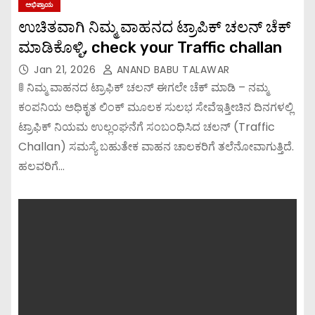
ಅಭಿಪ್ರಾಯ
ಉಚಿತವಾಗಿ ನಿಮ್ಮ ವಾಹನದ ಟ್ರಾಪಿಕ್ ಚಲನ್ ಚೆಕ್
ಮಾಡಿಕೊಳ್ಳಿ, check your Traffic challan
Jan 21, 2026
ANAND BABU TALAWAR
🚦 ನಿಮ್ಮ ವಾಹನದ ಟ್ರಾಫಿಕ್ ಚಲನ್ ಈಗಲೇ ಚೆಕ್ ಮಾಡಿ – ನಮ್ಮ
ಕಂಪನಿಯ ಅಧಿಕೃತ ಲಿಂಕ್ ಮೂಲಕ ಸುಲಭ ಸೇವೆಇತ್ತೀಚಿನ ದಿನಗಳಲ್ಲಿ
ಟ್ರಾಫಿಕ್ ನಿಯಮ ಉಲ್ಲಂಘನೆಗೆ ಸಂಬಂಧಿಸಿದ ಚಲನ್ (Traffic
Challan) ಸಮಸ್ಯೆ ಬಹುತೇಕ ವಾಹನ ಚಾಲಕರಿಗೆ ತಲೆನೋವಾಗುತ್ತಿದೆ.
ಹಲವರಿಗೆ…