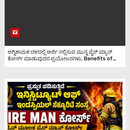
ಕುಡಿಯುವುದರಿಂದ ಆಗುವ
ಪ್ರಯೋಜನಗಳು
ಹೊಕ್ಕಳಿಗೆ ಎಣ್ಣೆ ಹೆಚ್ಚುವುದರಿಂದ ಏನೆಲ್ಲಾ
ಲಾಭವಿದೆ ಗೊತ್ತಾ?
ಅಗ್ನಿಶಾಮಕ ದಳದಲ್ಲಿ ಅರ್ಜಿ ಸಲ್ಲಿಸುವ ಮುನ್ನ ಪೈರ್ ಮ್ಯಾನ್
ಕೋರ್ಸ್ ಮಾಡುವುದರ ಪ್ರಯೋಜನಗಳು. Benefits of
ಮಹಿಳೆಯರ ಜನನಾಂಗದ ಕೂದಲು
taking a fireman course before applying to
ತೆಗೆಯುವ ವಿಧಾನಗಳನ್ನು ತಿಳಿಯಿರಿ.
the fire department.