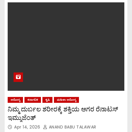
ಆರೋಗ್ಯ
ಕರ್ನಾಟಕ
ಕೃಷಿ
ಮಹಿಳಾ ಆರೋಗ್ಯ
ನಿಮ್ಮ ದುರ್ಬಲ ಶರೀರಕ್ಕೆ ಶಕ್ತಿಯ ಆಗರ ರೆನಾಟಸ್
ಇಮ್ಮುಜೆಂತ್
Apr 14, 2026
ANAND BABU TALAWAR