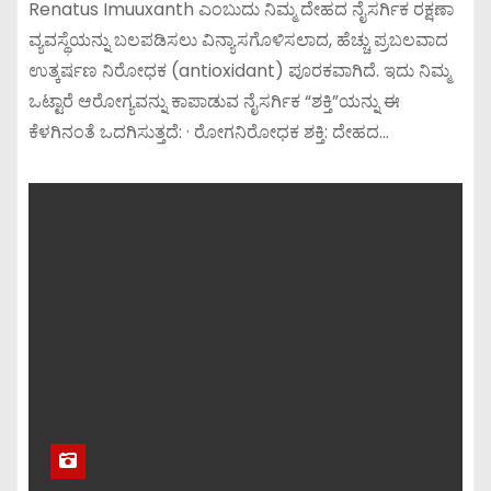
Renatus Imuuxanth ಎಂಬುದು ನಿಮ್ಮ ದೇಹದ ನೈಸರ್ಗಿಕ ರಕ್ಷಣಾ
ವ್ಯವಸ್ಥೆಯನ್ನು ಬಲಪಡಿಸಲು ವಿನ್ಯಾಸಗೊಳಿಸಲಾದ, ಹೆಚ್ಚು ಪ್ರಬಲವಾದ
ಉತ್ಕರ್ಷಣ ನಿರೋಧಕ (antioxidant) ಪೂರಕವಾಗಿದೆ. ಇದು ನಿಮ್ಮ
ಒಟ್ಟಾರೆ ಆರೋಗ್ಯವನ್ನು ಕಾಪಾಡುವ ನೈಸರ್ಗಿಕ “ಶಕ್ತಿ”ಯನ್ನು ಈ
ಕೆಳಗಿನಂತೆ ಒದಗಿಸುತ್ತದೆ: · ರೋಗನಿರೋಧಕ ಶಕ್ತಿ: ದೇಹದ…