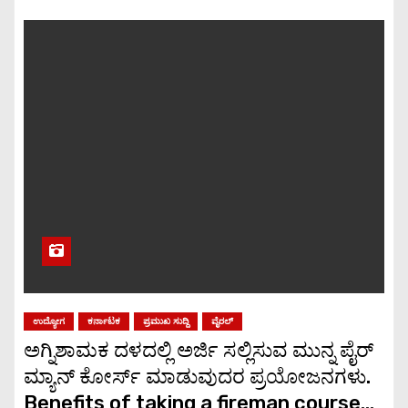
ಉದ್ಯೋಗ
ಕರ್ನಾಟಕ
ಪ್ರಮುಖ ಸುದ್ದಿ
ವೈರಲ್
ಅಗ್ನಿಶಾಮಕ ದಳದಲ್ಲಿ ಅರ್ಜಿ ಸಲ್ಲಿಸುವ ಮುನ್ನ ಪೈರ್
ಮ್ಯಾನ್ ಕೋರ್ಸ್ ಮಾಡುವುದರ ಪ್ರಯೋಜನಗಳು.
Benefits of taking a fireman course