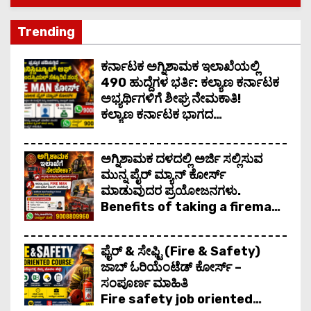
ಮುನ್ನ ಪೈರ್ ಮ್ಯಾನ್ ಕೋರ್ಸ್ ಮಾಡುವುದರ ಪ್ರಯೋಜನಗಳು. Benefits of ta
Trending
ನಿಮ್ಮ ಉತ್ತಮ ಕ್ರೆಡಿಟ್ ಸ್ಕೋರ್ ಗೇ ಬಳಸಿ ಗುಡ್ ಸ್ಕೋರ್
ಕರ್ನಾಟಕ ಅಗ್ನಿಶಾಮಕ ಇಲಾಖೆಯಲ್ಲಿ
490 ಹುದ್ದೆಗಳ ಭರ್ತಿ: ಕಲ್ಯಾಣ ಕರ್ನಾಟಕ
ಅಭ್ಯರ್ಥಿಗಳಿಗೆ ಶೀಘ್ರ ನೇಮಕಾತಿ!
ಕಲ್ಯಾಣ ಕರ್ನಾಟಕ ಭಾಗದ
ಉದ್ಯೋಗಾಕಾಂಕ್ಷಿಗಳಿಗೆ ರಾಜ್ಯ ಸರ್ಕಾರವು
ಸಿಹಿ ಸುದ್ದಿ ನೀಡಿದೆ.
ಅಗ್ನಿಶಾಮಕ ದಳದಲ್ಲಿ ಅರ್ಜಿ ಸಲ್ಲಿಸುವ
ಮುನ್ನ ಪೈರ್ ಮ್ಯಾನ್ ಕೋರ್ಸ್
ಮಾಡುವುದರ ಪ್ರಯೋಜನಗಳು.
Benefits of taking a fireman
course before applying to
the fire department.
ಫೈರ್ & ಸೇಫ್ಟಿ (Fire & Safety)
ಜಾಬ್ ಓರಿಯೆಂಟೆಡ್ ಕೋರ್ಸ್ –
ಸಂಪೂರ್ಣ ಮಾಹಿತಿ
Fire safety job oriented