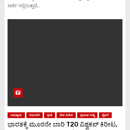
ಅರ್ಜಿ ಸಲ್ಲಿಸುತ್ತಾರೆ,…
ಅಭಿಪ್ರಾಯ
ಕರ್ನಾಟಕ
ಕ್ರೀಡೆ
ದೇಶ ವಿದೇಶ
ಪ್ರಮುಖ ಸುದ್ದಿ
ವೈರಲ್
ಭಾರತಕ್ಕೆ ಮೂರನೇ ಬಾರಿ T20 ವಿಶ್ವಕಪ್ ಕಿರೀಟ,