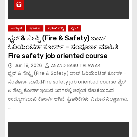
ಉದ್ಯೋಗ
ಕರ್ನಾಟಕ
ಪ್ರಮುಖ ಸುದ್ದಿ
ವೈರಲ್
ಫೈರ್ & ಸೇಫ್ಟಿ (Fire & Safety) ಜಾಬ್
ಓರಿಯೆಂಟೆಡ್ ಕೋರ್ಸ್ – ಸಂಪೂರ್ಣ ಮಾಹಿತಿ
Fire safety job oriented course
Jun 18, 2026
ANAND BABU TALAWAR
ಫೈರ್ & ಸೇಫ್ಟಿ (Fire & Safety) ಜಾಬ್ ಓರಿಯೆಂಟೆಡ್ ಕೋರ್ಸ್ –
ಸಂಪೂರ್ಣ ಮಾಹಿತಿFire safety job oriented course ಫೈರ್
& ಸೇಫ್ಟಿ ಕೋರ್ಸ್ ಇಂದಿನ ದಿನಗಳಲ್ಲಿ ಅತ್ಯಂತ ಬೇಡಿಕೆಯಿರುವ
ಉದ್ಯೋಗಮುಖಿ ಕೋರ್ಸ್ ಆಗಿದೆ. ಕೈಗಾರಿಕೆಗಳು, ವಿಮಾನ ನಿಲ್ದಾಣಗಳು,
…