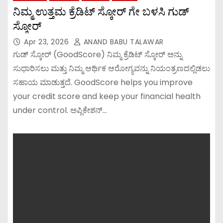
ನಿಮ್ಮ ಉತ್ತಮ ಕ್ರೆಡಿಟ್ ಸ್ಕೋರ್ ಗೇ ಬಳಸಿ ಗುಡ್
ಸ್ಕೋರ್
Apr 23, 2026
ANAND BABU TALAWAR
ಗುಡ್ ಸ್ಕೋರ್ (GoodScore) ನಿಮ್ಮ ಕ್ರೆಡಿಟ್ ಸ್ಕೋರ್ ಅನ್ನು
ಸುಧಾರಿಸಲು ಮತ್ತು ನಿಮ್ಮ ಆರ್ಥಿಕ ಆರೋಗ್ಯವನ್ನು ನಿಯಂತ್ರಣದಲ್ಲಿಡಲು
ಸಹಾಯ ಮಾಡುತ್ತದೆ. GoodScore helps you improve
your credit score and keep your financial health
under control. ಅಪ್ಲಿಕೇಶನ್…