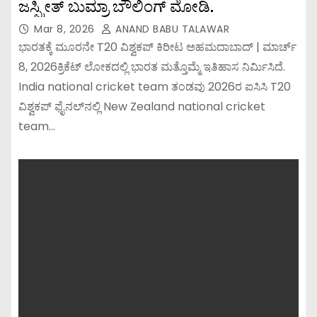
ಜಸ್ಪ್ರೀತ್ ಬುಮ್ರಾ ಬೌಲಿಂಗ್ ಮೋಡಿ.
Mar 8, 2026
ANAND BABU TALAWAR
ಭಾರತಕ್ಕೆ ಮೂರನೇ T20 ವಿಶ್ವಕಪ್ ಕಿರೀಟ ಅಹಮದಾಬಾದ್ | ಮಾರ್ಚ್
8, 2026ಕ್ರಿಕೆಟ್ ಲೋಕದಲ್ಲಿ ಭಾರತ ಮತ್ತೊಮ್ಮೆ ಇತಿಹಾಸ ನಿರ್ಮಿಸಿದೆ.
India national cricket team ತಂಡವು 2026ರ ಐಸಿಸಿ T20
ವಿಶ್ವಕಪ್ ಫೈನಲ್‌ನಲ್ಲಿ New Zealand national cricket
team…