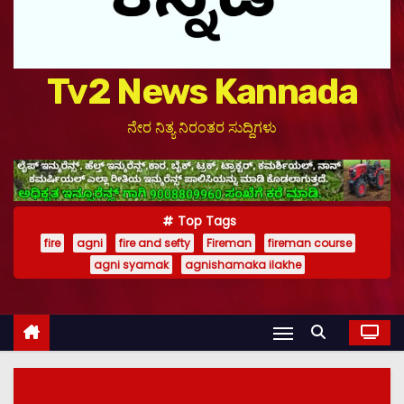
Tv2 News Kannada
ನೇರ ನಿತ್ಯ ನಿರಂತರ ಸುದ್ದಿಗಳು
Top Tags
fire
agni
fire and sefty
Fireman
fireman course
agni syamak
agnishamaka ilakhe