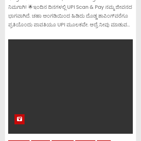
ನಿಮಗಾಗಿ! 🌟ಇಂದಿನ ದಿನಗಳಲ್ಲಿ UPI Scan & Pay ನಮ್ಮ ಜೀವನದ
ಭಾಗವಾಗಿದೆ. ಚಹಾ ಅಂಗಡಿಯಿಂದ ಹಿಡಿದು ದೊಡ್ಡ ಶಾಪಿಂಗ್‌ವರೆಗೂ
ಪ್ರತಿಯೊಂದು ಪಾವತಿಯೂ UPI ಮೂಲಕವೇ. ಆದ್ರೆ ನೀವು ಮಾಡುವ…