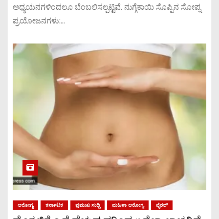
ಅಧ್ಯಯನಗಳಿಂದಲೂ ಬೆಂಬಲಿಸಲ್ಪಟ್ಟಿವೆ. ನುಗ್ಗೆಕಾಯಿ ಸೊಪ್ಪಿನ ಸೋಪ್ನ
ಪ್ರಯೋಜನಗಳು:…
ಆರೋಗ್ಯ
ಕರ್ನಾಟಕ
ಪ್ರಮುಖ ಸುದ್ದಿ
ಮಹಿಳಾ ಆರೋಗ್ಯ
ವೈರಲ್