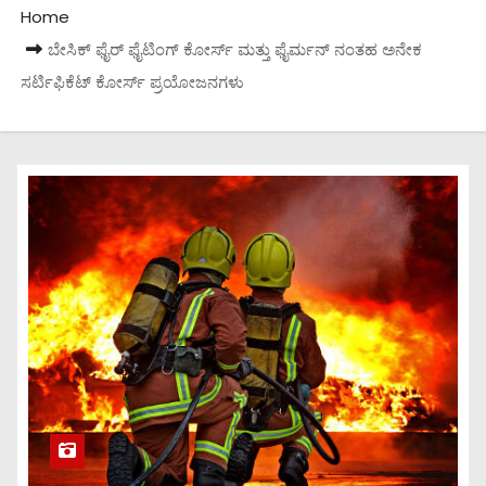
Home
ಬೇಸಿಕ್ ಫೈರ್ ಫೈಟಿಂಗ್ ಕೋರ್ಸ್ ಮತ್ತು ಫೈರ್ಮನ್ ನಂತಹ ಅನೇಕ
ಸರ್ಟಿಫಿಕೆಟ್ ಕೋರ್ಸ್ ಪ್ರಯೋಜನಗಳು