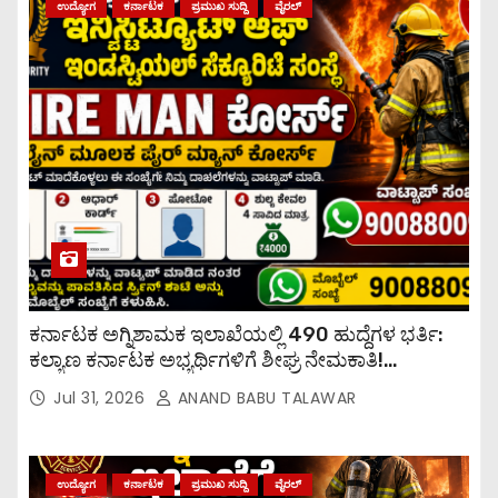
ಉದ್ಯೋಗ
ಕರ್ನಾಟಕ
ಪ್ರಮುಖ ಸುದ್ದಿ
ವೈರಲ್
ಕರ್ನಾಟಕ ಅಗ್ನಿಶಾಮಕ ಇಲಾಖೆಯಲ್ಲಿ 490 ಹುದ್ದೆಗಳ ಭರ್ತಿ:
ಕಲ್ಯಾಣ ಕರ್ನಾಟಕ ಅಭ್ಯರ್ಥಿಗಳಿಗೆ ಶೀಘ್ರ ನೇಮಕಾತಿ!
ಕಲ್ಯಾಣ ಕರ್ನಾಟಕ ಭಾಗದ ಉದ್ಯೋಗಾಕಾಂಕ್ಷಿಗಳಿಗೆ ರಾಜ್ಯ
Jul 31, 2026
ANAND BABU TALAWAR
ಸರ್ಕಾರವು ಸಿಹಿ ಸುದ್ದಿ ನೀಡಿದೆ.
ಉದ್ಯೋಗ
ಕರ್ನಾಟಕ
ಪ್ರಮುಖ ಸುದ್ದಿ
ವೈರಲ್