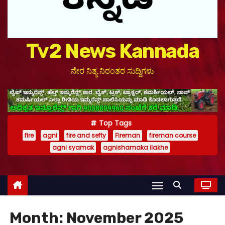
Tv2 News Kannada
ನೇರ ನಿತ್ಯ ನಿರಂತರ ಸುದ್ದಿಗಳು
Top Tags
fire
agni
fire and sefty
Fireman
fireman course
agni syamak
agnishamaka ilakhe
Month:
November 2025