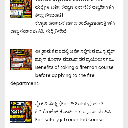
ಹುದ್ದೆಗಳ ಭರ್ತಿ: ಕಲ್ಯಾಣ ಕರ್ನಾಟಕ ಅಭ್ಯರ್ಥಿಗಳಿಗೆ
ಶೀಘ್ರ ನೇಮಕಾತಿ!
ಕಲ್ಯಾಣ ಕರ್ನಾಟಕ ಭಾಗದ ಉದ್ಯೋಗಾಕಾಂಕ್ಷಿಗಳಿಗೆ
ರಾಜ್ಯ ಸರ್ಕಾರವು ಸಿಹಿ ಸುದ್ದಿ ನೀಡಿದೆ.
ಅಗ್ನಿಶಾಮಕ ದಳದಲ್ಲಿ ಅರ್ಜಿ ಸಲ್ಲಿಸುವ ಮುನ್ನ ಪೈರ್
ಮ್ಯಾನ್ ಕೋರ್ಸ್ ಮಾಡುವುದರ ಪ್ರಯೋಜನಗಳು.
Benefits of taking a fireman course
before applying to the fire
department.
ಫೈರ್ & ಸೇಫ್ಟಿ (Fire & Safety) ಜಾಬ್
ಓರಿಯೆಂಟೆಡ್ ಕೋರ್ಸ್ – ಸಂಪೂರ್ಣ ಮಾಹಿತಿ
Fire safety job oriented course