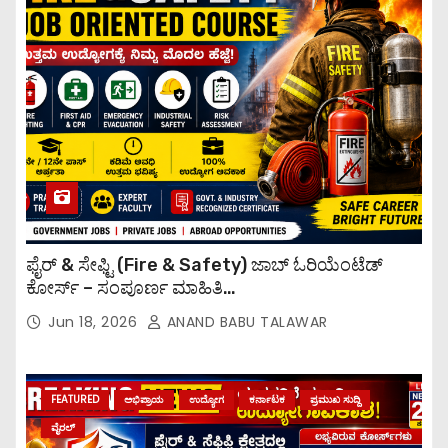
ಫೈರ್ & ಸೇಫ್ಟಿ (Fire & Safety) ಜಾಬ್ ಓರಿಯೆಂಟೆಡ್
ಕೋರ್ಸ್ – ಸಂಪೂರ್ಣ ಮಾಹಿತಿ
Fire safety job oriented course
Jun 18, 2026
ANAND BABU TALAWAR
FEATURED
ಅಭಿಪ್ರಾಯ
ಉದ್ಯೋಗ
ಕರ್ನಾಟಕ
ಪ್ರಮುಖ ಸುದ್ದಿ
ವೈರಲ್