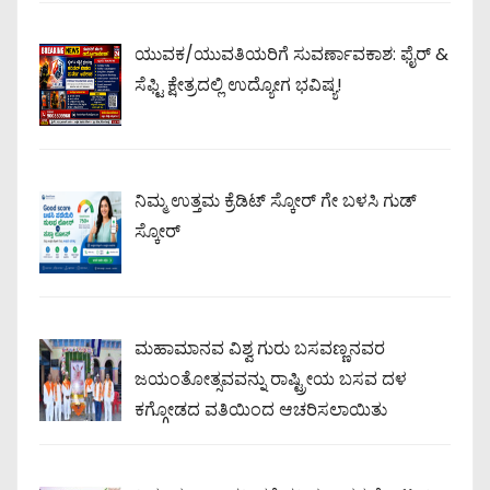
ಯುವಕ/ಯುವತಿಯರಿಗೆ ಸುವರ್ಣಾವಕಾಶ: ಫೈರ್ &
ಸೆಫ್ಟಿ ಕ್ಷೇತ್ರದಲ್ಲಿ ಉದ್ಯೋಗ ಭವಿಷ್ಯ!
ನಿಮ್ಮ ಉತ್ತಮ ಕ್ರೆಡಿಟ್ ಸ್ಕೋರ್ ಗೇ ಬಳಸಿ ಗುಡ್
ಸ್ಕೋರ್
ಮಹಾಮಾನವ ವಿಶ್ವ ಗುರು ಬಸವಣ್ಣನವರ
ಜಯಂತೋತ್ಸವವನ್ನು ರಾಷ್ಟ್ರೀಯ ಬಸವ ದಳ
ಕಗ್ಗೋಡದ ವತಿಯಿಂದ ಆಚರಿಸಲಾಯಿತು