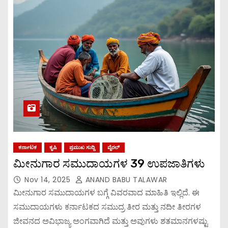
ಕರ್ನಾಟಕ
ಕೃಷಿ
ಪ್ರಮುಖ ಸುದ್ದಿ
ವೈರಲ್
ಮೀನುಗಾರ ಸಮುದಾಯಗಳ 39 ಉಪಜಾತಿಗಳು
Nov 14, 2025
ANAND BABU TALAWAR
ಮೀನುಗಾರ ಸಮುದಾಯಗಳ ಬಗ್ಗೆ ವಿವರವಾದ ಮಾಹಿತಿ ಇಲ್ಲಿದೆ. ಈ
ಸಮುದಾಯಗಳು ಕರ್ನಾಟಕದ ಸಮುದ್ರ ತೀರ ಮತ್ತು ನದೀ ತೀರಗಳ
ಜೀವನದ ಅವಿಭಾಜ್ಯ ಅಂಗವಾಗಿದೆ ಮತ್ತು ಅವುಗಳು ಶತಮಾನಗಳಷ್ಟು