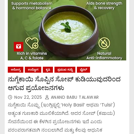
ಆರೋಗ್ಯ
ಉದ್ಯೋಗ
ಕೃಷಿ
ಪ್ರಮುಖ ಸುದ್ದಿ
ವೈರಲ್
ನುಗ್ಗೆಕಾಯಿ ಸೊಪ್ಪಿನ ಸೋಪ್ ಕುಡಿಯುವುದರಿಂದ
ಆಗುವ ಪ್ರಯೋಜನಗಳು
Nov 22, 2025
ANAND BABU TALAWAR
ನುಗ್ಗೆಕಾಯಿ ಸೊಪ್ಪು (ಇಂಗ್ಲಿಷ್ನಲ್ಲಿ ‘Holy Basil’ ಅಥವಾ ‘Tulsi’)
ಅತ್ಯಂತ ಗುಣಕಾರಿ ಮೂಲಿಕೆಯಾಗಿದೆ. ಅದರ ಸೋಪ್ (ಕಷಾಯ)
ಸೇವನೆಯಿಂದ ಈ ಕೆಳಗಿನ ಪ್ರಯೋಜನಗಳು ಇದೆ ಎಂದು
ಪರಂಪರಾಗತವಾಗಿ ನಂಬಲಾಗಿದೆ ಮತ್ತು ಕೆಲವು ಆಧುನಿಕ