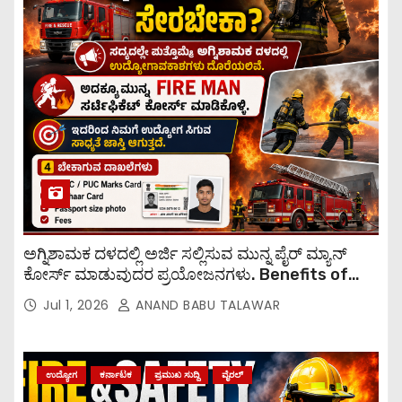
ಅಗ್ನಿಶಾಮಕ ದಳದಲ್ಲಿ ಅರ್ಜಿ ಸಲ್ಲಿಸುವ ಮುನ್ನ ಪೈರ್ ಮ್ಯಾನ್
ಕೋರ್ಸ್ ಮಾಡುವುದರ ಪ್ರಯೋಜನಗಳು. Benefits of
taking a fireman course before applying to
Jul 1, 2026
ANAND BABU TALAWAR
the fire department.
ಉದ್ಯೋಗ
ಕರ್ನಾಟಕ
ಪ್ರಮುಖ ಸುದ್ದಿ
ವೈರಲ್