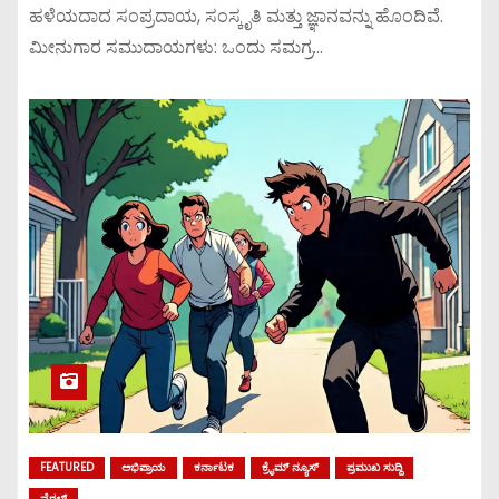
ಹಳೆಯದಾದ ಸಂಪ್ರದಾಯ, ಸಂಸ್ಕೃತಿ ಮತ್ತು ಜ್ಞಾನವನ್ನು ಹೊಂದಿವೆ.
ಮೀನುಗಾರ ಸಮುದಾಯಗಳು: ಒಂದು ಸಮಗ್ರ…
FEATURED
ಅಭಿಪ್ರಾಯ
ಕರ್ನಾಟಕ
ಕ್ರೈಮ್ ನ್ಯೂಸ್
ಪ್ರಮುಖ ಸುದ್ದಿ
ವೈರಲ್