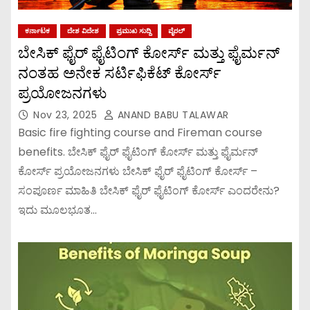
ಕರ್ನಾಟಕ
ದೇಶ ವಿದೇಶ
ಪ್ರಮುಖ ಸುದ್ದಿ
ವೈರಲ್
ಬೇಸಿಕ್ ಫೈರ್ ಫೈಟಿಂಗ್ ಕೋರ್ಸ್ ಮತ್ತು ಫೈರ್ಮನ್
ನಂತಹ ಅನೇಕ ಸರ್ಟಿಫಿಕೆಟ್ ಕೋರ್ಸ್
ಪ್ರಯೋಜನಗಳು
Nov 23, 2025
ANAND BABU TALAWAR
Basic fire fighting course and Fireman course
benefits. ಬೇಸಿಕ್ ಫೈರ್ ಫೈಟಿಂಗ್ ಕೋರ್ಸ್ ಮತ್ತು ಫೈರ್ಮನ್
ಕೋರ್ಸ್ ಪ್ರಯೋಜನಗಳು ಬೇಸಿಕ್ ಫೈರ್ ಫೈಟಿಂಗ್ ಕೋರ್ಸ್ –
ಸಂಪೂರ್ಣ ಮಾಹಿತಿ ಬೇಸಿಕ್ ಫೈರ್ ಫೈಟಿಂಗ್ ಕೋರ್ಸ್ ಎಂದರೇನು?
ಇದು ಮೂಲಭೂತ…