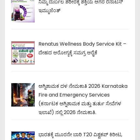
ನಿಮ್ಮ ದುರ್ಬಲ ಶರೀರಕ್ಕೆ ಶಕ್ತಿಯ ಆಗರ ರೆನಾಟಸ್
ಇಮ್ಮುಜೆಂತ್
Renatus Wellness Body Service Kit –
ದೇಹದ ಆರೋಗ್ಯಕ್ಕೆ ಸಮಗ್ರ ಆರೈಕೆ
ಅಗ್ನಿಶಾಮಕ ದಳ ನೇಮಕಾತಿ 2026 Karnataka
Fire and Emergency Services
(ಕರ್ನಾಟಕ ಅಗ್ನಿಶಾಮಕ ಮತ್ತು ತುರ್ತು ಸೇವೆಗಳ
ಇಲಾಖೆ) ನಲ್ಲಿ 2026 ನೇಮಕಾತಿ.
ಭಾರತಕ್ಕೆ ಮೂರನೇ ಬಾರಿ T20 ವಿಶ್ವಕಪ್ ಕಿರೀಟ,