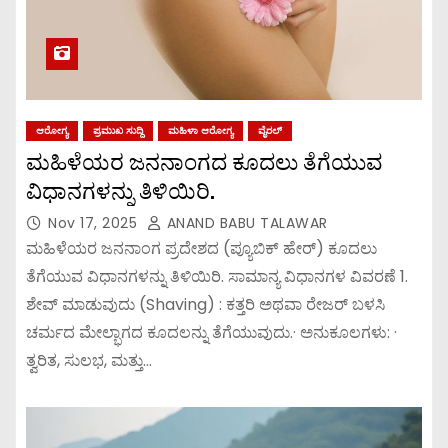
ಆರೋಗ್ಯ
ಪ್ರಮುಖ ಸುದ್ದಿ
ಮಹಿಳಾ ಆರೋಗ್ಯ
ವೈರಲ್
ಮಹಿಳೆಯರ ಜನನಾಂಗದ ಕೂದಲು ತೆಗೆಯುವ
ವಿಧಾನಗಳನ್ನು ತಿಳಿಯಿರಿ.
Nov 17, 2025
ANAND BABU TALAWAR
ಮಹಿಳೆಯರ ಜನನಾಂಗ ಪ್ರದೇಶದ (ಪ್ಯೂಬಿಕ್ ಹೇರ್) ಕೂದಲು
ತೆಗೆಯುವ ವಿಧಾನಗಳನ್ನು ತಿಳಿಯಿರಿ. ಸಾಮಾನ್ಯ ವಿಧಾನಗಳ ವಿವರಣೆ 1.
ಶೇವ್ ಮಾಡುವುದು (Shaving) : ಕತ್ತರಿ ಅಥವಾ ರೇಜರ್ ಬಳಸಿ
ಚರ್ಮದ ಮೇಲ್ಭಾಗದ ಕೂದಲನ್ನು ತೆಗೆಯುವುದು.· ಅನುಕೂಲಗಳು: ·
ತ್ವರಿತ, ಸುಲಭ, ಮತ್ತು…