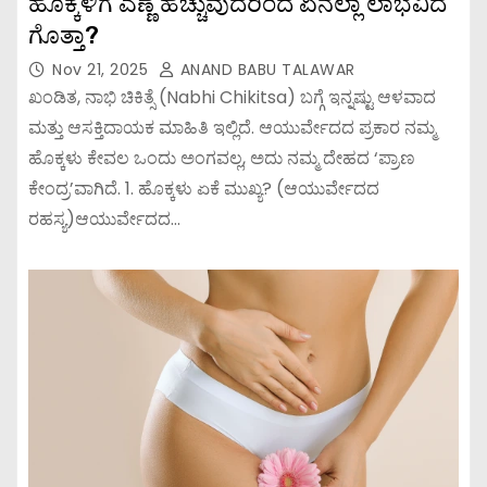
ಹೊಕ್ಕಳಿಗೆ ಎಣ್ಣೆ ಹೆಚ್ಚುವುದರಿಂದ ಏನೆಲ್ಲಾ ಲಾಭವಿದೆ
ಗೊತ್ತಾ?
Nov 21, 2025
ANAND BABU TALAWAR
ಖಂಡಿತ, ನಾಭಿ ಚಿಕಿತ್ಸೆ (Nabhi Chikitsa) ಬಗ್ಗೆ ಇನ್ನಷ್ಟು ಆಳವಾದ
ಮತ್ತು ಆಸಕ್ತಿದಾಯಕ ಮಾಹಿತಿ ಇಲ್ಲಿದೆ. ಆಯುರ್ವೇದದ ಪ್ರಕಾರ ನಮ್ಮ
ಹೊಕ್ಕಳು ಕೇವಲ ಒಂದು ಅಂಗವಲ್ಲ, ಅದು ನಮ್ಮ ದೇಹದ ‘ಪ್ರಾಣ
ಕೇಂದ್ರ’ವಾಗಿದೆ. 1. ಹೊಕ್ಕಳು ಏಕೆ ಮುಖ್ಯ? (ಆಯುರ್ವೇದದ
ರಹಸ್ಯ)ಆಯುರ್ವೇದದ…