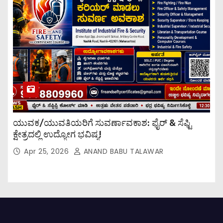
ಯುವಕ/ಯುವತಿಯರಿಗೆ ಸುವರ್ಣಾವಕಾಶ: ಫೈರ್ & ಸೆಫ್ಟಿ
ಕ್ಷೇತ್ರದಲ್ಲಿ ಉದ್ಯೋಗ ಭವಿಷ್ಯ!
Apr 25, 2026
ANAND BABU TALAWAR