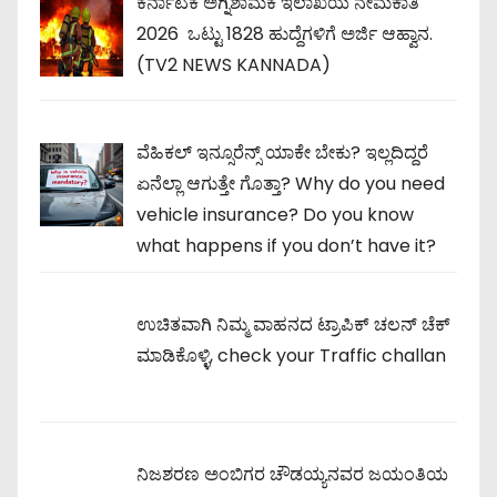
ಕರ್ನಾಟಕ ಅಗ್ನಿಶಾಮಕ ಇಲಾಖೆಯ ನೇಮಕಾತಿ
2026 ಒಟ್ಟು 1828 ಹುದ್ದೆಗಳಿಗೆ ಅರ್ಜಿ ಆಹ್ವಾನ.
(TV2 NEWS KANNADA)
ವೆಹಿಕಲ್ ಇನ್ಸೂರೆನ್ಸ್ ಯಾಕೇ ಬೇಕು? ಇಲ್ಲದಿದ್ದರೆ
ಏನೆಲ್ಲಾ ಆಗುತ್ತೇ ಗೊತ್ತಾ? Why do you need
vehicle insurance? Do you know
what happens if you don’t have it?
ಉಚಿತವಾಗಿ ನಿಮ್ಮ ವಾಹನದ ಟ್ರಾಪಿಕ್ ಚಲನ್ ಚೆಕ್
ಮಾಡಿಕೊಳ್ಳಿ, check your Traffic challan
ನಿಜಶರಣ ಅಂಬಿಗರ ಚೌಡಯ್ಯನವರ ಜಯಂತಿಯ