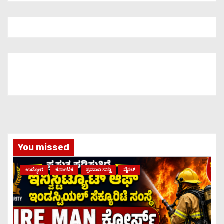
You missed
ಉದ್ಯೋಗ
ಕರ್ನಾಟಕ
ಪ್ರಮುಖ ಸುದ್ದಿ
ವೈರಲ್