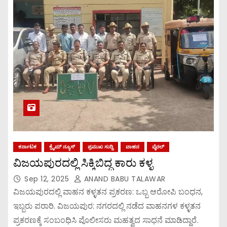
ಕರ್ನಾಟಕ
ಕ್ರೈಮ್ ನ್ಯೂಸ್
ಪ್ರಮುಖ ಸುದ್ದಿ
ವಾಹನ
ವೈರಲ್
ವಿಜಯಪುರದಲ್ಲಿ ಸಿಕ್ಕಿಬಿದ್ದ ಕಾರು ಕಳ್ಳ
Sep 12, 2025
ANAND BABU TALAWAR
ವಿಜಯಪುರದಲ್ಲಿ ವಾಹನ ಕಳ್ಳತನ ಪ್ರಕರಣ: ಒಬ್ಬ ಆರೋಪಿ ಬಂಧನ,
ಇಬ್ಬರು ಪರಾರಿ. ವಿಜಯಪುರ: ನಗರದಲ್ಲಿ ನಡೆದ ವಾಹನಗಳ ಕಳ್ಳತನ
ಪ್ರಕರಣಕ್ಕೆ ಸಂಬಂಧಿಸಿ ಪೊಲೀಸರು ಮಹತ್ವದ ಸಾಧನೆ ಮಾಡಿದ್ದಾರೆ.