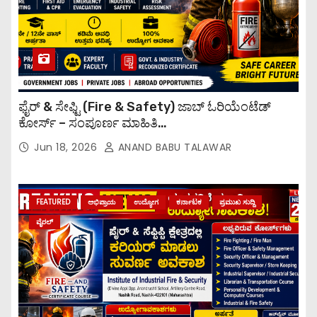
ಫೈರ್ & ಸೇಫ್ಟಿ (Fire & Safety) ಜಾಬ್ ಓರಿಯೆಂಟೆಡ್
ಕೋರ್ಸ್ – ಸಂಪೂರ್ಣ ಮಾಹಿತಿ
Fire safety job oriented course
Jun 18, 2026
ANAND BABU TALAWAR
FEATURED
ಅಭಿಪ್ರಾಯ
ಉದ್ಯೋಗ
ಕರ್ನಾಟಕ
ಪ್ರಮುಖ ಸುದ್ದಿ
ವೈರಲ್