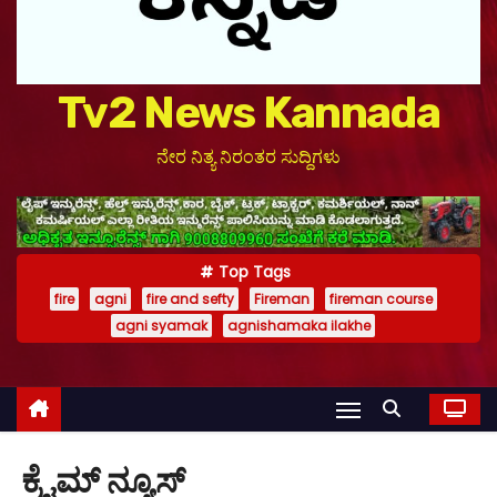
Tv2 News Kannada
ನೇರ ನಿತ್ಯ ನಿರಂತರ ಸುದ್ದಿಗಳು
Top Tags
fire
agni
fire and sefty
Fireman
fireman course
agni syamak
agnishamaka ilakhe
ಕ್ರೈಮ್ ನ್ಯೂಸ್