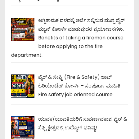
ಅಗ್ನಿಶಾಮಕ ದಳದಲ್ಲಿ ಅರ್ಜಿ ಸಲ್ಲಿಸುವ ಮುನ್ನ ಪೈರ್
ಮ್ಯಾನ್ ಕೋರ್ಸ್ ಮಾಡುವುದರ ಪ್ರಯೋಜನಗಳು.
Benefits of taking a fireman course
before applying to the fire
department.
ಫೈರ್ & ಸೇಫ್ಟಿ (Fire & Safety) ಜಾಬ್
ಓರಿಯೆಂಟೆಡ್ ಕೋರ್ಸ್ – ಸಂಪೂರ್ಣ ಮಾಹಿತಿ
Fire safety job oriented course
ಯುವಕ/ಯುವತಿಯರಿಗೆ ಸುವರ್ಣಾವಕಾಶ: ಫೈರ್ &
ಸೆಫ್ಟಿ ಕ್ಷೇತ್ರದಲ್ಲಿ ಉದ್ಯೋಗ ಭವಿಷ್ಯ!