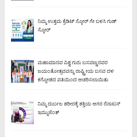
ನಿಮ್ಮ ಉತ್ತಮ ಕ್ರೆಡಿಟ್ ಸ್ಕೋರ್ ಗೇ ಬಳಸಿ ಗುಡ್
ಸ್ಕೋರ್
ಮಹಾಮಾನವ ವಿಶ್ವ ಗುರು ಬಸವಣ್ಣನವರ
ಜಯಂತೋತ್ಸವವನ್ನು ರಾಷ್ಟ್ರೀಯ ಬಸವ ದಳ
ಕಗ್ಗೋಡದ ವತಿಯಿಂದ ಆಚರಿಸಲಾಯಿತು
ನಿಮ್ಮ ದುರ್ಬಲ ಶರೀರಕ್ಕೆ ಶಕ್ತಿಯ ಆಗರ ರೆನಾಟಸ್
ಇಮ್ಮುಜೆಂತ್