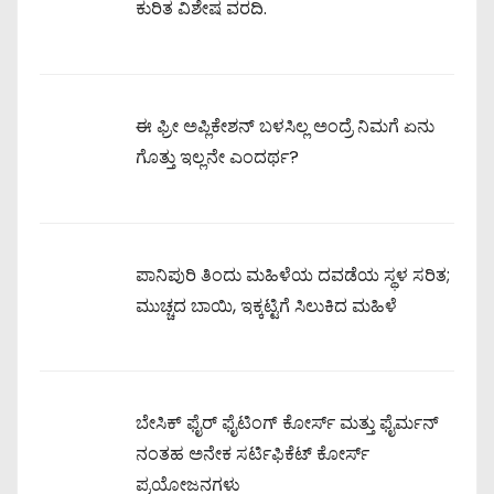
ಕುರಿತ ವಿಶೇಷ ವರದಿ.
ಈ ಫ್ರೀ ಅಪ್ಲಿಕೇಶನ್ ಬಳಸಿಲ್ಲ ಅಂದ್ರೆ ನಿಮಗೆ ಏನು
ಗೊತ್ತು ಇಲ್ಲನೇ ಎಂದರ್ಥ?
ಪಾನಿಪುರಿ ತಿಂದು ಮಹಿಳೆಯ ದವಡೆಯ ಸ್ಥಳ ಸರಿತ;
ಮುಚ್ಚದ ಬಾಯಿ, ಇಕ್ಕಟ್ಟಿಗೆ ಸಿಲುಕಿದ ಮಹಿಳೆ
ಬೇಸಿಕ್ ಫೈರ್ ಫೈಟಿಂಗ್ ಕೋರ್ಸ್ ಮತ್ತು ಫೈರ್ಮನ್
ನಂತಹ ಅನೇಕ ಸರ್ಟಿಫಿಕೆಟ್ ಕೋರ್ಸ್
ಪ್ರಯೋಜನಗಳು