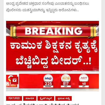
ಆಂಧ್ರ ಪ್ರದೇಶದ ಚಕ್ರಧಾರ ಸಂಗೇಪು ಎಂಬಾತನನ್ನು ಬಂಧಿಸಲು
ಪೊಲೀಸರು ಯಶಸ್ವಿಯಾಗಿದ್ದು, ಇನ್ನಿಬ್ಬರು ಆರೋಪಿಗಳು…
FEATURED
ಕರ್ನಾಟಕ
ಕ್ರೈಮ್ ನ್ಯೂಸ್
ಪ್ರಮುಖ ಸುದ್ದಿ