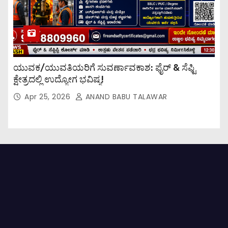
ಯುವಕ/ಯುವತಿಯರಿಗೆ ಸುವರ್ಣಾವಕಾಶ: ಫೈರ್ & ಸೆಫ್ಟಿ
ಕ್ಷೇತ್ರದಲ್ಲಿ ಉದ್ಯೋಗ ಭವಿಷ್ಯ!
Apr 25, 2026
ANAND BABU TALAWAR