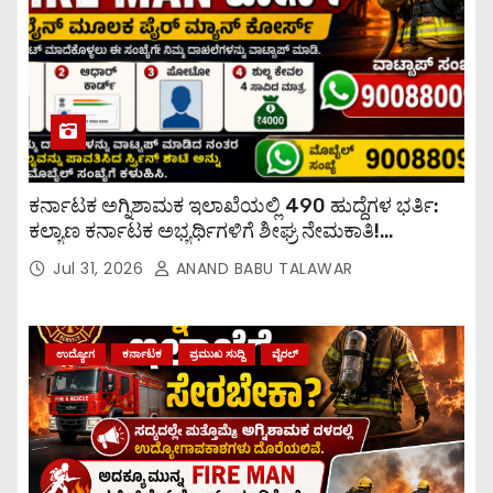
ಕರ್ನಾಟಕ ಅಗ್ನಿಶಾಮಕ ಇಲಾಖೆಯಲ್ಲಿ 490 ಹುದ್ದೆಗಳ ಭರ್ತಿ:
ಕಲ್ಯಾಣ ಕರ್ನಾಟಕ ಅಭ್ಯರ್ಥಿಗಳಿಗೆ ಶೀಘ್ರ ನೇಮಕಾತಿ!
ಕಲ್ಯಾಣ ಕರ್ನಾಟಕ ಭಾಗದ ಉದ್ಯೋಗಾಕಾಂಕ್ಷಿಗಳಿಗೆ ರಾಜ್ಯ
Jul 31, 2026
ANAND BABU TALAWAR
ಸರ್ಕಾರವು ಸಿಹಿ ಸುದ್ದಿ ನೀಡಿದೆ.
ಉದ್ಯೋಗ
ಕರ್ನಾಟಕ
ಪ್ರಮುಖ ಸುದ್ದಿ
ವೈರಲ್