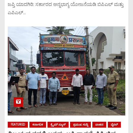
ಜಪ್ತಿ ಯಾದಗಿರಿ: ಸರ್ಕಾರದ ಅನ್ನಭಾಗ್ಯ ಯೋಜನೆಯಡಿ ಬಿಪಿಎಲ್ ಮತ್ತು
ಎಪಿಎಲ್…
FEATURED
ಕರ್ನಾಟಕ
ಕ್ರೈಮ್ ನ್ಯೂಸ್
ಪ್ರಮುಖ ಸುದ್ದಿ
ವಾಹನ
ವೈರಲ್