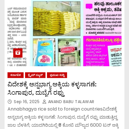
ಕರ್ನಾಟಕ
ಕ್ರೈಮ್ ನ್ಯೂಸ್
ಪ್ರಮುಖ ಸುದ್ದಿ
ವಿದೇಶಕ್ಕೆ ಅನ್ನಭಾಗ್ಯ ಅಕ್ಕಿಯ ಕಳ್ಳಸಾಗಣೆ:
ಸಿಂಗಾಪುರ, ದುಬೈಗೆ ರಫ್ತು
Sep 16, 2025
ANAND BABU TALAWAR
Annabhagya rice sold to foreign countriesವಿದೇಶಕ್ಕೆ
ಅನ್ನಭಾಗ್ಯ ಅಕ್ಕಿಯ ಕಳ್ಳಸಾಗಣೆ: ಸಿಂಗಾಪುರ, ದುಬೈಗೆ ರಫ್ತು ಮಾಡುತ್ತಿದ್ದ
ಜಾಲ ಬೆಳಕಿಗೆ; ಯಾದಗಿರಿಯಲ್ಲಿ ₹6 ಕೋಟಿ ಮೌಲ್ಯದ 6000 ಟನ್ ಅಕ್ಕಿ