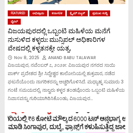
FEATURED
ಅಭಿಪ್ರಾಯ
ಕರ್ನಾಟಕ
ಕ್ರೈಮ್ ನ್ಯೂಸ್
ಪ್ರಮುಖ ಸುದ್ದಿ
ವೈರಲ್
ವಿಜಯಪುರದಲ್ಲಿ ಒಬ್ಬಂಟಿ ಮಹಿಳೆಯ ಮನೆಗೆ
ನುಸುಳಿದ ಕಳ್ಳರು: ಮುನ್ಸಿಪಲ್ ಅಧಿಕಾರಿಗಳ
ವೇಷದಲ್ಲಿ ಕಳ್ಳತನಕ್ಕೇ ಯತ್ನ.
Nov 8, 2025
ANAND BABU TALAWAR
ವಿಜಯಪುರ, ನವೆಂಬರ್ ೭, ೨೦೨೫: ವಿಜಯಪುರ ನಗರದ ಸಾಯಿ
ಪಾರ್ಕ್ ಪ್ರದೇಶದ ಶ್ರೀ ಸಿದ್ದೇಶ್ವರ ಕಾಲೋನಿಯಲ್ಲಿ ಶುಕ್ರವಾರ, ನಡೆದ
ಘಟನೆಯೊಂದು ನಾಗರಿಕರನ್ನು ಅಚ್ಚರಿಗೊಳಿಸಿದೆ. ಮಧ್ಯಾಹ್ನ ಸುಮಾರು 3
ಗಂಟೆ ಸಮಯದಲ್ಲಿ, ನಾಲ್ವರು ಕಳ್ಳರ ತಂಡವೊಂದು ಒಬ್ಬಂಟಿ ಮಹಿಳೆಯ
ನಿವಾಸವನ್ನು ಗುರಿಯಾಗಿರಿಸಿಕೊಂಡು, ವಿಜಯಪುರ…