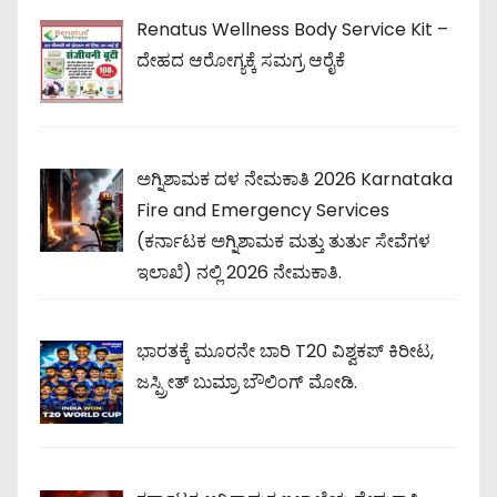
Renatus Wellness Body Service Kit –
ದೇಹದ ಆರೋಗ್ಯಕ್ಕೆ ಸಮಗ್ರ ಆರೈಕೆ
ಅಗ್ನಿಶಾಮಕ ದಳ ನೇಮಕಾತಿ 2026 Karnataka
Fire and Emergency Services
(ಕರ್ನಾಟಕ ಅಗ್ನಿಶಾಮಕ ಮತ್ತು ತುರ್ತು ಸೇವೆಗಳ
ಇಲಾಖೆ) ನಲ್ಲಿ 2026 ನೇಮಕಾತಿ.
ಭಾರತಕ್ಕೆ ಮೂರನೇ ಬಾರಿ T20 ವಿಶ್ವಕಪ್ ಕಿರೀಟ,
ಜಸ್ಪ್ರೀತ್ ಬುಮ್ರಾ ಬೌಲಿಂಗ್ ಮೋಡಿ.