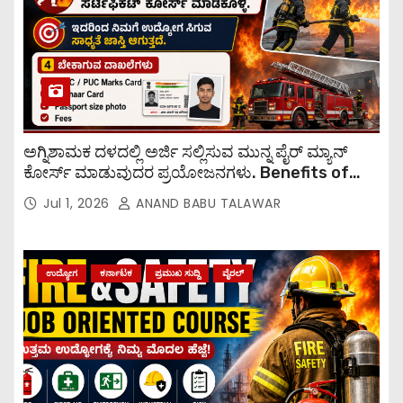
ಅಗ್ನಿಶಾಮಕ ದಳದಲ್ಲಿ ಅರ್ಜಿ ಸಲ್ಲಿಸುವ ಮುನ್ನ ಪೈರ್ ಮ್ಯಾನ್
ಕೋರ್ಸ್ ಮಾಡುವುದರ ಪ್ರಯೋಜನಗಳು. Benefits of
taking a fireman course before applying to
Jul 1, 2026
ANAND BABU TALAWAR
the fire department.
ಉದ್ಯೋಗ
ಕರ್ನಾಟಕ
ಪ್ರಮುಖ ಸುದ್ದಿ
ವೈರಲ್