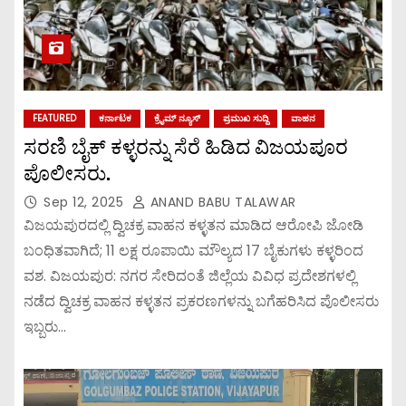
FEATURED
ಕರ್ನಾಟಕ
ಕ್ರೈಮ್ ನ್ಯೂಸ್
ಪ್ರಮುಖ ಸುದ್ದಿ
ವಾಹನ
ಸರಣಿ ಬೈಕ್ ಕಳ್ಳರನ್ನು ಸೆರೆ ಹಿಡಿದ ವಿಜಯಪೂರ
ಪೊಲೀಸರು.
Sep 12, 2025
ANAND BABU TALAWAR
ವಿಜಯಪುರದಲ್ಲಿ ದ್ವಿಚಕ್ರ ವಾಹನ ಕಳ್ಳತನ ಮಾಡಿದ ಆರೋಪಿ ಜೋಡಿ
ಬಂಧಿತವಾಗಿದೆ; 11 ಲಕ್ಷ ರೂಪಾಯಿ ಮೌಲ್ಯದ 17 ಬೈಕುಗಳು ಕಳ್ಳರಿಂದ
ವಶ. ವಿಜಯಪುರ: ನಗರ ಸೇರಿದಂತೆ ಜಿಲ್ಲೆಯ ವಿವಿಧ ಪ್ರದೇಶಗಳಲ್ಲಿ
ನಡೆದ ದ್ವಿಚಕ್ರ ವಾಹನ ಕಳ್ಳತನ ಪ್ರಕರಣಗಳನ್ನು ಬಗೆಹರಿಸಿದ ಪೊಲೀಸರು
ಇಬ್ಬರು…