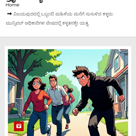
Home
ವಿಜಯಪುರದಲ್ಲಿ ಒಬ್ಬಂಟಿ ಮಹಿಳೆಯ ಮನೆಗೆ ನುಸುಳಿದ ಕಳ್ಳರು:
ಮುನ್ಸಿಪಲ್ ಅಧಿಕಾರಿಗಳ ವೇಷದಲ್ಲಿ ಕಳ್ಳತನಕ್ಕೇ ಯತ್ನ.