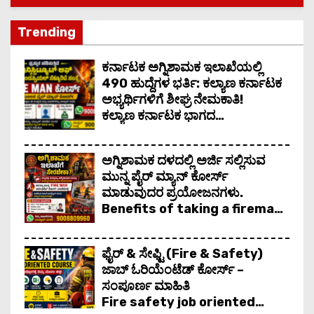
್ನ ಪೈರ್ ಮ್ಯಾನ್ ಕೋರ್ಸ್ ಮಾಡುವುದರ ಪ್ರಯೋಜನಗಳು. Benefits of takin
Trending
ನಿಮ್ಮ ಉತ್ತಮ ಕ್ರೆಡಿಟ್ ಸ್ಕೋರ್ ಗೇ ಬಳಸಿ ಗುಡ್ ಸ್ಕೋರ್
ಕರ್ನಾಟಕ ಅಗ್ನಿಶಾಮಕ ಇಲಾಖೆಯಲ್ಲಿ
490 ಹುದ್ದೆಗಳ ಭರ್ತಿ: ಕಲ್ಯಾಣ ಕರ್ನಾಟಕ
ಅಭ್ಯರ್ಥಿಗಳಿಗೆ ಶೀಘ್ರ ನೇಮಕಾತಿ!
ಕಲ್ಯಾಣ ಕರ್ನಾಟಕ ಭಾಗದ
ಉದ್ಯೋಗಾಕಾಂಕ್ಷಿಗಳಿಗೆ ರಾಜ್ಯ ಸರ್ಕಾರವು
ಸಿಹಿ ಸುದ್ದಿ ನೀಡಿದೆ.
ಅಗ್ನಿಶಾಮಕ ದಳದಲ್ಲಿ ಅರ್ಜಿ ಸಲ್ಲಿಸುವ
ಮುನ್ನ ಪೈರ್ ಮ್ಯಾನ್ ಕೋರ್ಸ್
ಮಾಡುವುದರ ಪ್ರಯೋಜನಗಳು.
Benefits of taking a fireman
course before applying to
the fire department.
ಫೈರ್ & ಸೇಫ್ಟಿ (Fire & Safety)
ಜಾಬ್ ಓರಿಯೆಂಟೆಡ್ ಕೋರ್ಸ್ –
ಸಂಪೂರ್ಣ ಮಾಹಿತಿ
Fire safety job oriented