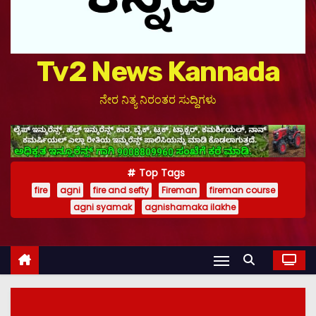
Tv2 News Kannada
ನೇರ ನಿತ್ಯ ನಿರಂತರ ಸುದ್ದಿಗಳು
Top Tags
fire
agni
fire and sefty
Fireman
fireman course
agni syamak
agnishamaka ilakhe