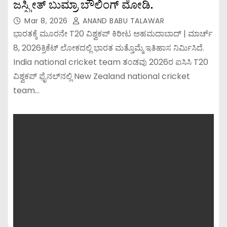
ಜಸ್ಪ್ರೀತ್ ಬುಮ್ರಾ ಬೌಲಿಂಗ್ ಮೋಡಿ.
Mar 8, 2026
ANAND BABU TALAWAR
ಭಾರತಕ್ಕೆ ಮೂರನೇ T20 ವಿಶ್ವಕಪ್ ಕಿರೀಟ ಅಹಮದಾಬಾದ್ | ಮಾರ್ಚ್
8, 2026ಕ್ರಿಕೆಟ್ ಲೋಕದಲ್ಲಿ ಭಾರತ ಮತ್ತೊಮ್ಮೆ ಇತಿಹಾಸ ನಿರ್ಮಿಸಿದೆ.
India national cricket team ತಂಡವು 2026ರ ಐಸಿಸಿ T20
ವಿಶ್ವಕಪ್ ಫೈನಲ್‌ನಲ್ಲಿ New Zealand national cricket
team…