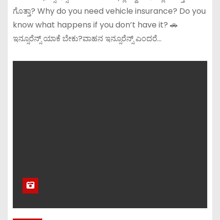
ಗೊತ್ತಾ? Why do you need vehicle insurance? Do you
know what happens if you don’t have it? 🚗
ಇನ್ಸೂರೆನ್ಸ್ ಯಾಕೆ ಬೇಕು?ವಾಹನ ಇನ್ಸೂರೆನ್ಸ್ ಎಂದರೆ…