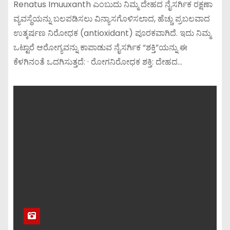
Renatus Imuuxanth ಎಂಬುದು ನಿಮ್ಮ ದೇಹದ ನೈಸರ್ಗಿಕ ರಕ್ಷಣಾ
ವ್ಯವಸ್ಥೆಯನ್ನು ಬಲಪಡಿಸಲು ವಿನ್ಯಾಸಗೊಳಿಸಲಾದ, ಹೆಚ್ಚು ಪ್ರಬಲವಾದ
ಉತ್ಕರ್ಷಣ ನಿರೋಧಕ (antioxidant) ಪೂರಕವಾಗಿದೆ. ಇದು ನಿಮ್ಮ
ಒಟ್ಟಾರೆ ಆರೋಗ್ಯವನ್ನು ಕಾಪಾಡುವ ನೈಸರ್ಗಿಕ “ಶಕ್ತಿ”ಯನ್ನು ಈ
ಕೆಳಗಿನಂತೆ ಒದಗಿಸುತ್ತದೆ: · ರೋಗನಿರೋಧಕ ಶಕ್ತಿ: ದೇಹದ…