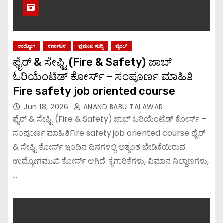
ಉದ್ಯೋಗ
ಕರ್ನಾಟಕ
ಪ್ರಮುಖ ಸುದ್ದಿ
ವೈರಲ್
ಫೈರ್ & ಸೇಫ್ಟಿ (Fire & Safety) ಜಾಬ್
ಓರಿಯೆಂಟೆಡ್ ಕೋರ್ಸ್ – ಸಂಪೂರ್ಣ ಮಾಹಿತಿ
Fire safety job oriented course
Jun 18, 2026
ANAND BABU TALAWAR
ಫೈರ್ & ಸೇಫ್ಟಿ (Fire & Safety) ಜಾಬ್ ಓರಿಯೆಂಟೆಡ್ ಕೋರ್ಸ್ –
ಸಂಪೂರ್ಣ ಮಾಹಿತಿFire safety job oriented course ಫೈರ್
& ಸೇಫ್ಟಿ ಕೋರ್ಸ್ ಇಂದಿನ ದಿನಗಳಲ್ಲಿ ಅತ್ಯಂತ ಬೇಡಿಕೆಯಿರುವ
ಉದ್ಯೋಗಮುಖಿ ಕೋರ್ಸ್ ಆಗಿದೆ. ಕೈಗಾರಿಕೆಗಳು, ವಿಮಾನ ನಿಲ್ದಾಣಗಳು,
…