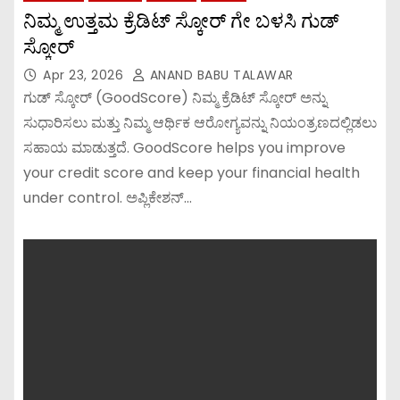
ನಿಮ್ಮ ಉತ್ತಮ ಕ್ರೆಡಿಟ್ ಸ್ಕೋರ್ ಗೇ ಬಳಸಿ ಗುಡ್
ಸ್ಕೋರ್
Apr 23, 2026
ANAND BABU TALAWAR
ಗುಡ್ ಸ್ಕೋರ್ (GoodScore) ನಿಮ್ಮ ಕ್ರೆಡಿಟ್ ಸ್ಕೋರ್ ಅನ್ನು
ಸುಧಾರಿಸಲು ಮತ್ತು ನಿಮ್ಮ ಆರ್ಥಿಕ ಆರೋಗ್ಯವನ್ನು ನಿಯಂತ್ರಣದಲ್ಲಿಡಲು
ಸಹಾಯ ಮಾಡುತ್ತದೆ. GoodScore helps you improve
your credit score and keep your financial health
under control. ಅಪ್ಲಿಕೇಶನ್…