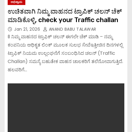
ಅಭಿಪ್ರಾಯ
ಉಚಿತವಾಗಿ ನಿಮ್ಮ ವಾಹನದ ಟ್ರಾಪಿಕ್ ಚಲನ್ ಚೆಕ್
ಮಾಡಿಕೊಳ್ಳಿ, check your Traffic challan
Jan 21, 2026
ANAND BABU TALAWAR
🚦 ನಿಮ್ಮ ವಾಹನದ ಟ್ರಾಫಿಕ್ ಚಲನ್ ಈಗಲೇ ಚೆಕ್ ಮಾಡಿ – ನಮ್ಮ
ಕಂಪನಿಯ ಅಧಿಕೃತ ಲಿಂಕ್ ಮೂಲಕ ಸುಲಭ ಸೇವೆಇತ್ತೀಚಿನ ದಿನಗಳಲ್ಲಿ
ಟ್ರಾಫಿಕ್ ನಿಯಮ ಉಲ್ಲಂಘನೆಗೆ ಸಂಬಂಧಿಸಿದ ಚಲನ್ (Traffic
Challan) ಸಮಸ್ಯೆ ಬಹುತೇಕ ವಾಹನ ಚಾಲಕರಿಗೆ ತಲೆನೋವಾಗುತ್ತಿದೆ.
ಹಲವರಿಗೆ…