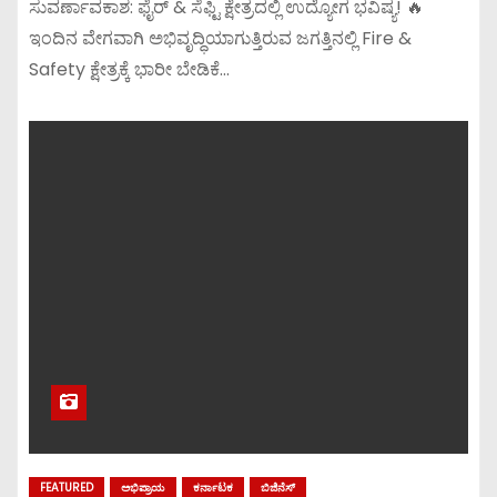
ಸುವರ್ಣಾವಕಾಶ: ಫೈರ್ & ಸೆಫ್ಟಿ ಕ್ಷೇತ್ರದಲ್ಲಿ ಉದ್ಯೋಗ ಭವಿಷ್ಯ! 🔥
ಇಂದಿನ ವೇಗವಾಗಿ ಅಭಿವೃದ್ಧಿಯಾಗುತ್ತಿರುವ ಜಗತ್ತಿನಲ್ಲಿ Fire &
Safety ಕ್ಷೇತ್ರಕ್ಕೆ ಭಾರೀ ಬೇಡಿಕೆ…
FEATURED
ಅಭಿಪ್ರಾಯ
ಕರ್ನಾಟಕ
ಬಿಜಿನೆಸ್