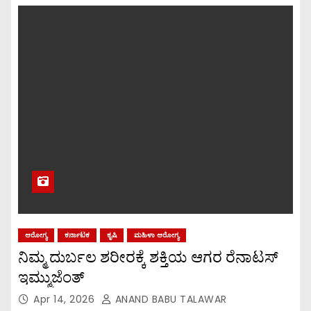
ಆರೋಗ್ಯ
ಕರ್ನಾಟಕ
ಕೃಷಿ
ಮಹಿಳಾ ಆರೋಗ್ಯ
ನಿಮ್ಮ ದುರ್ಬಲ ಶರೀರಕ್ಕೆ ಶಕ್ತಿಯ ಆಗರ ರೆನಾಟಸ್
ಇಮ್ಮುಜೆಂತ್
Apr 14, 2026
ANAND BABU TALAWAR