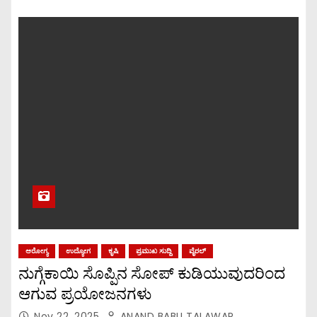
ಆರೋಗ್ಯ
ಉದ್ಯೋಗ
ಕೃಷಿ
ಪ್ರಮುಖ ಸುದ್ದಿ
ವೈರಲ್
ನುಗ್ಗೆಕಾಯಿ ಸೊಪ್ಪಿನ ಸೋಪ್ ಕುಡಿಯುವುದರಿಂದ
ಆಗುವ ಪ್ರಯೋಜನಗಳು
Nov 22, 2025
ANAND BABU TALAWAR