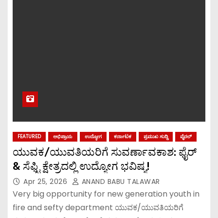
FEATURED
ಅಭಿಪ್ರಾಯ
ಉದ್ಯೋಗ
ಕರ್ನಾಟಕ
ಪ್ರಮುಖ ಸುದ್ದಿ
ವೈರಲ್
ಯುವಕ/ಯುವತಿಯರಿಗೆ ಸುವರ್ಣಾವಕಾಶ: ಫೈರ್
& ಸೆಫ್ಟಿ ಕ್ಷೇತ್ರದಲ್ಲಿ ಉದ್ಯೋಗ ಭವಿಷ್ಯ!
Apr 25, 2026
ANAND BABU TALAWAR
Very big opportunity for new generation youth in
fire and sefty department ಯುವಕ/ಯುವತಿಯರಿಗೆ