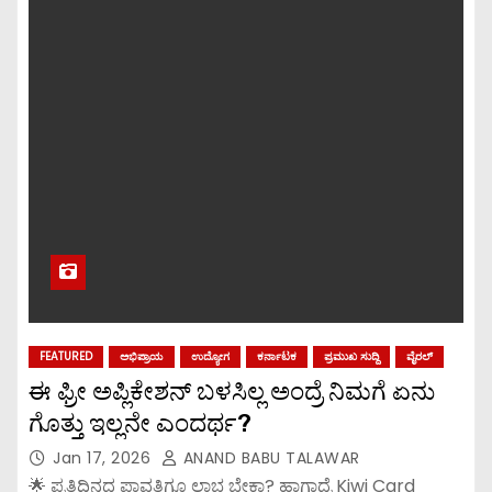
FEATURED
ಅಭಿಪ್ರಾಯ
ಉದ್ಯೋಗ
ಕರ್ನಾಟಕ
ಪ್ರಮುಖ ಸುದ್ದಿ
ವೈರಲ್
ಈ ಫ್ರೀ ಅಪ್ಲಿಕೇಶನ್ ಬಳಸಿಲ್ಲ ಅಂದ್ರೆ ನಿಮಗೆ ಏನು
ಗೊತ್ತು ಇಲ್ಲನೇ ಎಂದರ್ಥ?
Jan 17, 2026
ANAND BABU TALAWAR
🌟 ಪ್ರತಿದಿನದ ಪಾವತಿಗೂ ಲಾಭ ಬೇಕಾ? ಹಾಗಾದ್ರೆ Kiwi Card