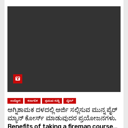
ಉದ್ಯೋಗ
ಕರ್ನಾಟಕ
ಪ್ರಮುಖ ಸುದ್ದಿ
ವೈರಲ್
ಅಗ್ನಿಶಾಮಕ ದಳದಲ್ಲಿ ಅರ್ಜಿ ಸಲ್ಲಿಸುವ ಮುನ್ನ ಪೈರ್
ಮ್ಯಾನ್ ಕೋರ್ಸ್ ಮಾಡುವುದರ ಪ್ರಯೋಜನಗಳು.
Benefits of taking a fireman course