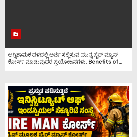
ಕುಡಿಯುವುದರಿಂದ ಆಗುವ
ಪ್ರಯೋಜನಗಳು
ಹೊಕ್ಕಳಿಗೆ ಎಣ್ಣೆ ಹೆಚ್ಚುವುದರಿಂದ ಏನೆಲ್ಲಾ
ಲಾಭವಿದೆ ಗೊತ್ತಾ?
ಅಗ್ನಿಶಾಮಕ ದಳದಲ್ಲಿ ಅರ್ಜಿ ಸಲ್ಲಿಸುವ ಮುನ್ನ ಪೈರ್ ಮ್ಯಾನ್
ಕೋರ್ಸ್ ಮಾಡುವುದರ ಪ್ರಯೋಜನಗಳು. Benefits of
ಮಹಿಳೆಯರ ಜನನಾಂಗದ ಕೂದಲು
taking a fireman course before applying to
ತೆಗೆಯುವ ವಿಧಾನಗಳನ್ನು ತಿಳಿಯಿರಿ.
the fire department.