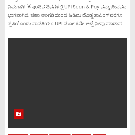
ನಿಮಗಾಗಿ! 🌟ಇಂದಿನ ದಿನಗಳಲ್ಲಿ UPI Scan & Pay ನಮ್ಮ ಜೀವನದ
ಭಾಗವಾಗಿದೆ. ಚಹಾ ಅಂಗಡಿಯಿಂದ ಹಿಡಿದು ದೊಡ್ಡ ಶಾಪಿಂಗ್‌ವರೆಗೂ
ಪ್ರತಿಯೊಂದು ಪಾವತಿಯೂ UPI ಮೂಲಕವೇ. ಆದ್ರೆ ನೀವು ಮಾಡುವ…