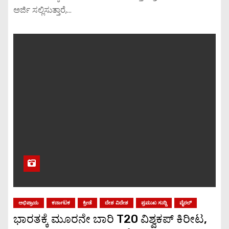
ಅರ್ಜಿ ಸಲ್ಲಿಸುತ್ತಾರೆ,…
ಅಭಿಪ್ರಾಯ
ಕರ್ನಾಟಕ
ಕ್ರೀಡೆ
ದೇಶ ವಿದೇಶ
ಪ್ರಮುಖ ಸುದ್ದಿ
ವೈರಲ್
ಭಾರತಕ್ಕೆ ಮೂರನೇ ಬಾರಿ T20 ವಿಶ್ವಕಪ್ ಕಿರೀಟ,