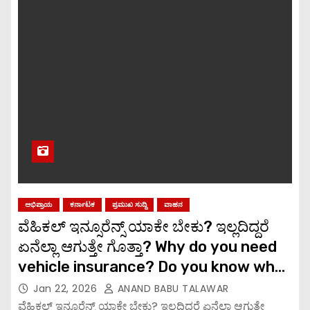
ಅಭಿಪ್ರಾಯ
ಕರ್ನಾಟಕ
ಪ್ರಮುಖ ಸುದ್ದಿ
ವಾಹನ
ವೆಹಿಕಲ್ ಇನ್ಸೂರೆನ್ಸ್ ಯಾಕೇ ಬೇಕು? ಇಲ್ಲದಿದ್ದರೆ
ಏನೆಲ್ಲಾ ಆಗುತ್ತೇ ಗೊತ್ತಾ? Why do you need
vehicle insurance? Do you know what
happens if you don’t have it?
Jan 22, 2026
ANAND BABU TALAWAR
ವೆಹಿಕಲ್ ಇನ್ಸೂರೆನ್ಸ್ ಯಾಕೇ ಬೇಕು? ಇಲ್ಲದಿದ್ದರೆ ಏನೆಲ್ಲಾ ಆಗುತ್ತೇ