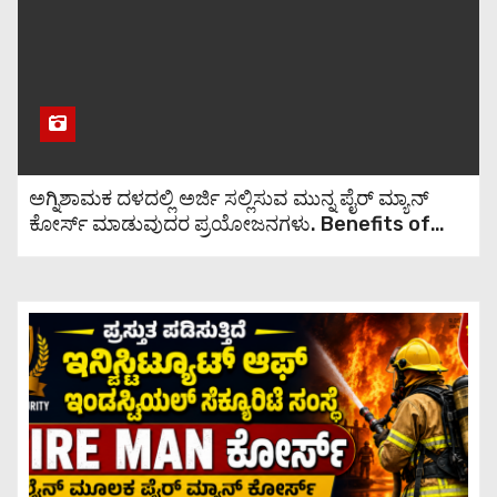
ಕುಡಿಯುವುದರಿಂದ ಆಗುವ
ಪ್ರಯೋಜನಗಳು
ಹೊಕ್ಕಳಿಗೆ ಎಣ್ಣೆ ಹೆಚ್ಚುವುದರಿಂದ ಏನೆಲ್ಲಾ
ಲಾಭವಿದೆ ಗೊತ್ತಾ?
ಅಗ್ನಿಶಾಮಕ ದಳದಲ್ಲಿ ಅರ್ಜಿ ಸಲ್ಲಿಸುವ ಮುನ್ನ ಪೈರ್ ಮ್ಯಾನ್
ಕೋರ್ಸ್ ಮಾಡುವುದರ ಪ್ರಯೋಜನಗಳು. Benefits of
ಮಹಿಳೆಯರ ಜನನಾಂಗದ ಕೂದಲು
taking a fireman course before applying to
ತೆಗೆಯುವ ವಿಧಾನಗಳನ್ನು ತಿಳಿಯಿರಿ.
the fire department.