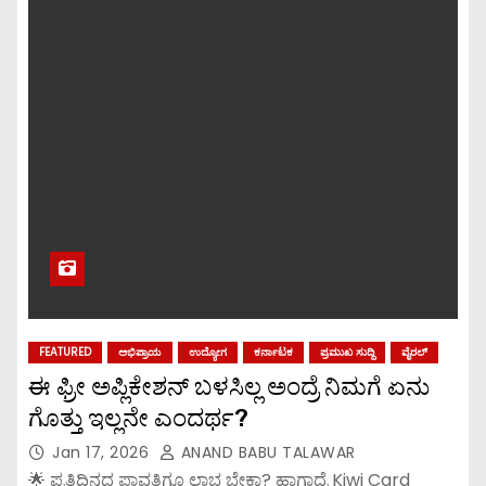
FEATURED
ಅಭಿಪ್ರಾಯ
ಉದ್ಯೋಗ
ಕರ್ನಾಟಕ
ಪ್ರಮುಖ ಸುದ್ದಿ
ವೈರಲ್
ಈ ಫ್ರೀ ಅಪ್ಲಿಕೇಶನ್ ಬಳಸಿಲ್ಲ ಅಂದ್ರೆ ನಿಮಗೆ ಏನು
ಗೊತ್ತು ಇಲ್ಲನೇ ಎಂದರ್ಥ?
Jan 17, 2026
ANAND BABU TALAWAR
🌟 ಪ್ರತಿದಿನದ ಪಾವತಿಗೂ ಲಾಭ ಬೇಕಾ? ಹಾಗಾದ್ರೆ Kiwi Card