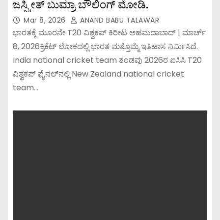
ಜಸ್ಪ್ರೀತ್ ಬುಮ್ರಾ ಬೌಲಿಂಗ್ ಮೋಡಿ.
Mar 8, 2026
ANAND BABU TALAWAR
ಭಾರತಕ್ಕೆ ಮೂರನೇ T20 ವಿಶ್ವಕಪ್ ಕಿರೀಟ ಅಹಮದಾಬಾದ್ | ಮಾರ್ಚ್
8, 2026ಕ್ರಿಕೆಟ್ ಲೋಕದಲ್ಲಿ ಭಾರತ ಮತ್ತೊಮ್ಮೆ ಇತಿಹಾಸ ನಿರ್ಮಿಸಿದೆ.
India national cricket team ತಂಡವು 2026ರ ಐಸಿಸಿ T20
ವಿಶ್ವಕಪ್ ಫೈನಲ್‌ನಲ್ಲಿ New Zealand national cricket
team…