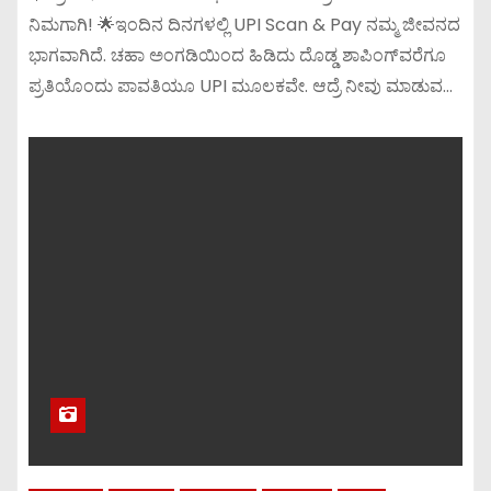
ನಿಮಗಾಗಿ! 🌟ಇಂದಿನ ದಿನಗಳಲ್ಲಿ UPI Scan & Pay ನಮ್ಮ ಜೀವನದ
ಭಾಗವಾಗಿದೆ. ಚಹಾ ಅಂಗಡಿಯಿಂದ ಹಿಡಿದು ದೊಡ್ಡ ಶಾಪಿಂಗ್‌ವರೆಗೂ
ಪ್ರತಿಯೊಂದು ಪಾವತಿಯೂ UPI ಮೂಲಕವೇ. ಆದ್ರೆ ನೀವು ಮಾಡುವ…