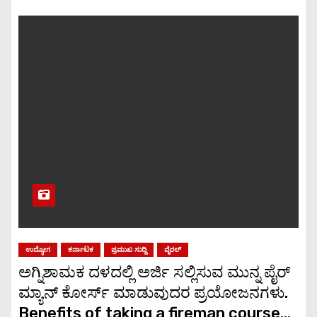
ಉದ್ಯೋಗ
ಕರ್ನಾಟಕ
ಪ್ರಮುಖ ಸುದ್ದಿ
ವೈರಲ್
ಅಗ್ನಿಶಾಮಕ ದಳದಲ್ಲಿ ಅರ್ಜಿ ಸಲ್ಲಿಸುವ ಮುನ್ನ ಪೈರ್
ಮ್ಯಾನ್ ಕೋರ್ಸ್ ಮಾಡುವುದರ ಪ್ರಯೋಜನಗಳು.
Benefits of taking a fireman course