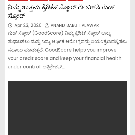
ನಿಮ್ಮ ಉತ್ತಮ ಕ್ರೆಡಿಟ್ ಸ್ಕೋರ್ ಗೇ ಬಳಸಿ ಗುಡ್
ಸ್ಕೋರ್
Apr 23, 2026
ANAND BABU TALAWAR
ಗುಡ್ ಸ್ಕೋರ್ (GoodScore) ನಿಮ್ಮ ಕ್ರೆಡಿಟ್ ಸ್ಕೋರ್ ಅನ್ನು
ಸುಧಾರಿಸಲು ಮತ್ತು ನಿಮ್ಮ ಆರ್ಥಿಕ ಆರೋಗ್ಯವನ್ನು ನಿಯಂತ್ರಣದಲ್ಲಿಡಲು
ಸಹಾಯ ಮಾಡುತ್ತದೆ. GoodScore helps you improve
your credit score and keep your financial health
under control. ಅಪ್ಲಿಕೇಶನ್…