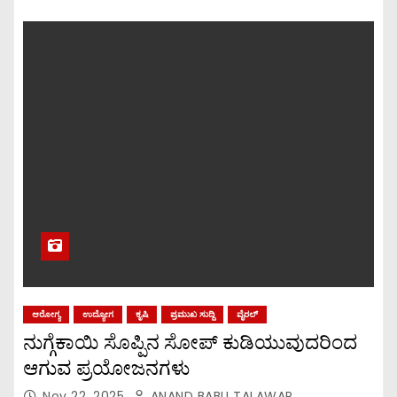
ಆರೋಗ್ಯ
ಉದ್ಯೋಗ
ಕೃಷಿ
ಪ್ರಮುಖ ಸುದ್ದಿ
ವೈರಲ್
ನುಗ್ಗೆಕಾಯಿ ಸೊಪ್ಪಿನ ಸೋಪ್ ಕುಡಿಯುವುದರಿಂದ
ಆಗುವ ಪ್ರಯೋಜನಗಳು
Nov 22, 2025
ANAND BABU TALAWAR