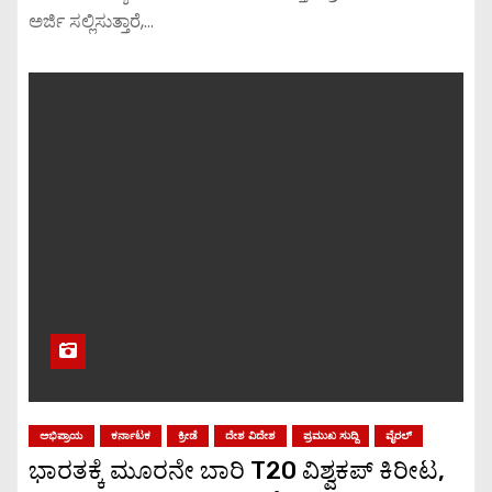
ಅರ್ಜಿ ಸಲ್ಲಿಸುತ್ತಾರೆ,…
ಅಭಿಪ್ರಾಯ
ಕರ್ನಾಟಕ
ಕ್ರೀಡೆ
ದೇಶ ವಿದೇಶ
ಪ್ರಮುಖ ಸುದ್ದಿ
ವೈರಲ್
ಭಾರತಕ್ಕೆ ಮೂರನೇ ಬಾರಿ T20 ವಿಶ್ವಕಪ್ ಕಿರೀಟ,