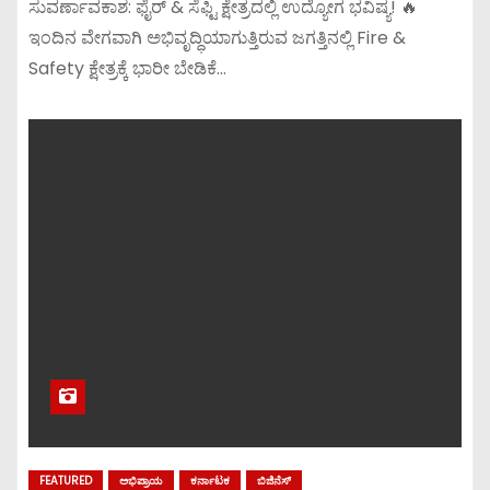
ಸುವರ್ಣಾವಕಾಶ: ಫೈರ್ & ಸೆಫ್ಟಿ ಕ್ಷೇತ್ರದಲ್ಲಿ ಉದ್ಯೋಗ ಭವಿಷ್ಯ! 🔥
ಇಂದಿನ ವೇಗವಾಗಿ ಅಭಿವೃದ್ಧಿಯಾಗುತ್ತಿರುವ ಜಗತ್ತಿನಲ್ಲಿ Fire &
Safety ಕ್ಷೇತ್ರಕ್ಕೆ ಭಾರೀ ಬೇಡಿಕೆ…
FEATURED
ಅಭಿಪ್ರಾಯ
ಕರ್ನಾಟಕ
ಬಿಜಿನೆಸ್