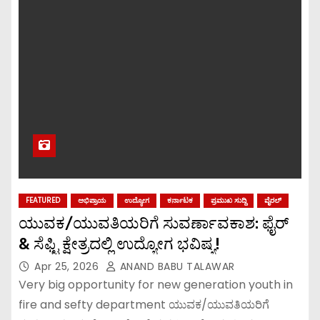
FEATURED
ಅಭಿಪ್ರಾಯ
ಉದ್ಯೋಗ
ಕರ್ನಾಟಕ
ಪ್ರಮುಖ ಸುದ್ದಿ
ವೈರಲ್
ಯುವಕ/ಯುವತಿಯರಿಗೆ ಸುವರ್ಣಾವಕಾಶ: ಫೈರ್
& ಸೆಫ್ಟಿ ಕ್ಷೇತ್ರದಲ್ಲಿ ಉದ್ಯೋಗ ಭವಿಷ್ಯ!
Apr 25, 2026
ANAND BABU TALAWAR
Very big opportunity for new generation youth in
fire and sefty department ಯುವಕ/ಯುವತಿಯರಿಗೆ