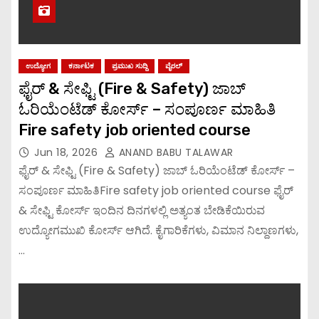
ಉದ್ಯೋಗ
ಕರ್ನಾಟಕ
ಪ್ರಮುಖ ಸುದ್ದಿ
ವೈರಲ್
ಫೈರ್ & ಸೇಫ್ಟಿ (Fire & Safety) ಜಾಬ್
ಓರಿಯೆಂಟೆಡ್ ಕೋರ್ಸ್ – ಸಂಪೂರ್ಣ ಮಾಹಿತಿ
Fire safety job oriented course
Jun 18, 2026
ANAND BABU TALAWAR
ಫೈರ್ & ಸೇಫ್ಟಿ (Fire & Safety) ಜಾಬ್ ಓರಿಯೆಂಟೆಡ್ ಕೋರ್ಸ್ –
ಸಂಪೂರ್ಣ ಮಾಹಿತಿFire safety job oriented course ಫೈರ್
& ಸೇಫ್ಟಿ ಕೋರ್ಸ್ ಇಂದಿನ ದಿನಗಳಲ್ಲಿ ಅತ್ಯಂತ ಬೇಡಿಕೆಯಿರುವ
ಉದ್ಯೋಗಮುಖಿ ಕೋರ್ಸ್ ಆಗಿದೆ. ಕೈಗಾರಿಕೆಗಳು, ವಿಮಾನ ನಿಲ್ದಾಣಗಳು,
…