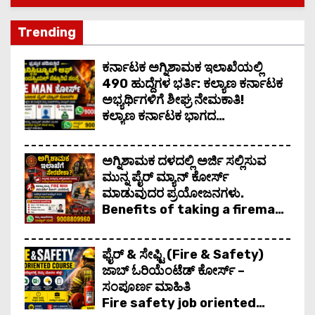
ುನ್ನ ಪೈರ್ ಮ್ಯಾನ್ ಕೋರ್ಸ್ ಮಾಡುವುದರ ಪ್ರಯೋಜನಗಳು. Benefits of tak
Trending
ನಿಮ್ಮ ಉತ್ತಮ ಕ್ರೆಡಿಟ್ ಸ್ಕೋರ್ ಗೇ ಬಳಸಿ ಗುಡ್ ಸ್ಕೋರ್
ಕರ್ನಾಟಕ ಅಗ್ನಿಶಾಮಕ ಇಲಾಖೆಯಲ್ಲಿ
490 ಹುದ್ದೆಗಳ ಭರ್ತಿ: ಕಲ್ಯಾಣ ಕರ್ನಾಟಕ
ಅಭ್ಯರ್ಥಿಗಳಿಗೆ ಶೀಘ್ರ ನೇಮಕಾತಿ!
ಕಲ್ಯಾಣ ಕರ್ನಾಟಕ ಭಾಗದ
ಉದ್ಯೋಗಾಕಾಂಕ್ಷಿಗಳಿಗೆ ರಾಜ್ಯ ಸರ್ಕಾರವು
ಸಿಹಿ ಸುದ್ದಿ ನೀಡಿದೆ.
ಅಗ್ನಿಶಾಮಕ ದಳದಲ್ಲಿ ಅರ್ಜಿ ಸಲ್ಲಿಸುವ
ಮುನ್ನ ಪೈರ್ ಮ್ಯಾನ್ ಕೋರ್ಸ್
ಮಾಡುವುದರ ಪ್ರಯೋಜನಗಳು.
Benefits of taking a fireman
course before applying to
the fire department.
ಫೈರ್ & ಸೇಫ್ಟಿ (Fire & Safety)
ಜಾಬ್ ಓರಿಯೆಂಟೆಡ್ ಕೋರ್ಸ್ –
ಸಂಪೂರ್ಣ ಮಾಹಿತಿ
Fire safety job oriented