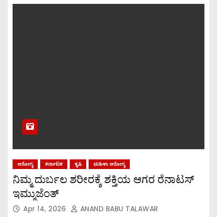
ಆರೋಗ್ಯ
ಕರ್ನಾಟಕ
ಕೃಷಿ
ಮಹಿಳಾ ಆರೋಗ್ಯ
ನಿಮ್ಮ ದುರ್ಬಲ ಶರೀರಕ್ಕೆ ಶಕ್ತಿಯ ಆಗರ ರೆನಾಟಸ್
ಇಮ್ಮುಜೆಂತ್
Apr 14, 2026
ANAND BABU TALAWAR