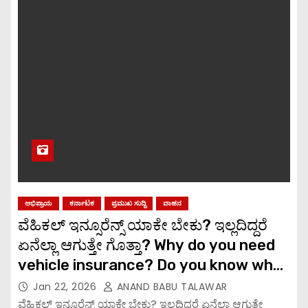
ಅಭಿಪ್ರಾಯ
ಕರ್ನಾಟಕ
ಪ್ರಮುಖ ಸುದ್ದಿ
ವಾಹನ
ವೆಹಿಕಲ್ ಇನ್ಸೂರೆನ್ಸ್ ಯಾಕೇ ಬೇಕು? ಇಲ್ಲದಿದ್ದರೆ
ಏನೆಲ್ಲಾ ಆಗುತ್ತೇ ಗೊತ್ತಾ? Why do you need
vehicle insurance? Do you know what
happens if you don’t have it?
Jan 22, 2026
ANAND BABU TALAWAR
ವೆಹಿಕಲ್ ಇನ್ಸೂರೆನ್ಸ್ ಯಾಕೇ ಬೇಕು? ಇಲ್ಲದಿದ್ದರೆ ಏನೆಲ್ಲಾ ಆಗುತ್ತೇ