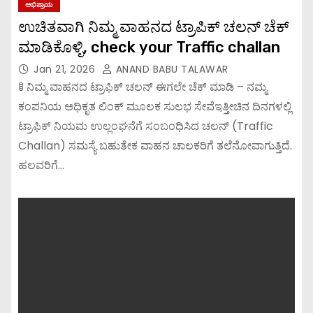
ಅಭಿಪ್ರಾಯ
ಉಚಿತವಾಗಿ ನಿಮ್ಮ ವಾಹನದ ಟ್ರಾಪಿಕ್ ಚಲನ್ ಚೆಕ್
ಮಾಡಿಕೊಳ್ಳಿ, check your Traffic challan
Jan 21, 2026
ANAND BABU TALAWAR
🚦 ನಿಮ್ಮ ವಾಹನದ ಟ್ರಾಫಿಕ್ ಚಲನ್ ಈಗಲೇ ಚೆಕ್ ಮಾಡಿ – ನಮ್ಮ
ಕಂಪನಿಯ ಅಧಿಕೃತ ಲಿಂಕ್ ಮೂಲಕ ಸುಲಭ ಸೇವೆಇತ್ತೀಚಿನ ದಿನಗಳಲ್ಲಿ
ಟ್ರಾಫಿಕ್ ನಿಯಮ ಉಲ್ಲಂಘನೆಗೆ ಸಂಬಂಧಿಸಿದ ಚಲನ್ (Traffic
Challan) ಸಮಸ್ಯೆ ಬಹುತೇಕ ವಾಹನ ಚಾಲಕರಿಗೆ ತಲೆನೋವಾಗುತ್ತಿದೆ.
ಹಲವರಿಗೆ…