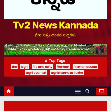
Tv2 News Kannada
ನೇರ ನಿತ್ಯ ನಿರಂತರ ಸುದ್ದಿಗಳು
Top Tags
fire
agni
fire and sefty
Fireman
fireman course
agni syamak
agnishamaka ilakhe