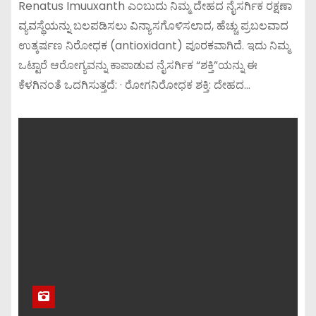
Renatus Imuuxanth ಎಂಬುದು ನಿಮ್ಮ ದೇಹದ ನೈಸರ್ಗಿಕ ರಕ್ಷಣಾ
ವ್ಯವಸ್ಥೆಯನ್ನು ಬಲಪಡಿಸಲು ವಿನ್ಯಾಸಗೊಳಿಸಲಾದ, ಹೆಚ್ಚು ಪ್ರಬಲವಾದ
ಉತ್ಕರ್ಷಣ ನಿರೋಧಕ (antioxidant) ಪೂರಕವಾಗಿದೆ. ಇದು ನಿಮ್ಮ
ಒಟ್ಟಾರೆ ಆರೋಗ್ಯವನ್ನು ಕಾಪಾಡುವ ನೈಸರ್ಗಿಕ “ಶಕ್ತಿ”ಯನ್ನು ಈ
ಕೆಳಗಿನಂತೆ ಒದಗಿಸುತ್ತದೆ: · ರೋಗನಿರೋಧಕ ಶಕ್ತಿ: ದೇಹದ…