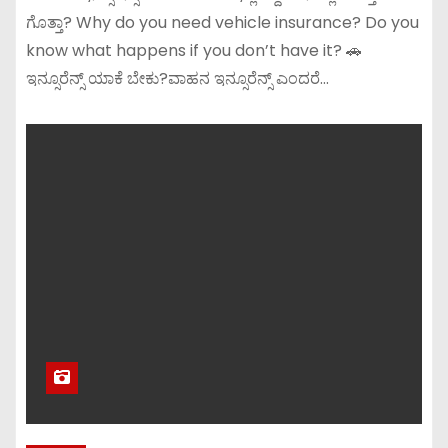
ಗೊತ್ತಾ? Why do you need vehicle insurance? Do you
know what happens if you don’t have it? 🚗
ಇನ್ಸೂರೆನ್ಸ್ ಯಾಕೆ ಬೇಕು?ವಾಹನ ಇನ್ಸೂರೆನ್ಸ್ ಎಂದರೆ…