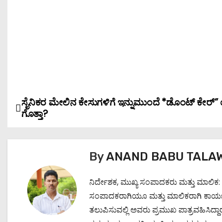
ಸೈನಿಕರ ಮೇಲಿನ ಕೇಸುಗಳಿಗೆ ಇನ್ನುಮುಂದೆ *ಡೊಂಟ್ ಕೇರ್
P
ಗೊತ್ತಾ?
o
s
By
ANAND BABU TALA
t
ನಿರ್ದೇಶಕ, ಮುಖ್ಯ ಸಂಪಾದಕರು ಮತ್ತು ಮಾಲಿಕ:
n
ಸಂಪಾದಕರಾಗಿಯೂ ಮತ್ತು ಮಾಲಿಕರಾಗಿ ಕಾರ್ಯನಿರ್ವ
a
ತಲುಪಿಸುವಲ್ಲಿ ಅವರು ಪ್ರಮುಖ ಪಾತ್ರವಹಿಸಿದ್