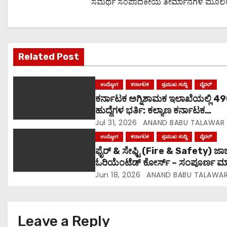
ಸಮರ್ಥ ಸಂಪಾದಕೀಯ ತೀರ್ಮಾನಗಳ ಮೂಲಕ ನಿಜವಾ
v
i
g
Related Post
a
ಉದ್ಯೋಗ
ಕರ್ನಾಟಕ
ಪ್ರಮುಖ ಸುದ್ದಿ
ವೈರಲ್
t
ಕರ್ನಾಟಕ ಅಗ್ನಿಶಾಮಕ ಇಲಾಖೆಯಲ್ಲಿ 4
ಹುದ್ದೆಗಳ ಭರ್ತಿ: ಕಲ್ಯಾಣ ಕರ್ನಾಟಕ
i
ಅಭ್ಯರ್ಥಿಗಳಿಗೆ ಶೀಘ್ರ ನೇಮಕಾತಿ!
Jul 31, 2026
ANAND BABU TALAWAR
o
ಕಲ್ಯಾಣ ಕರ್ನಾಟಕ ಭಾಗದ
ಉದ್ಯೋಗ
ಕರ್ನಾಟಕ
ಪ್ರಮುಖ ಸುದ್ದಿ
ವೈರಲ್
ಉದ್ಯೋಗಾಕಾಂಕ್ಷಿಗಳಿಗೆ ರಾಜ್ಯ ಸರ್ಕಾರವು 
ಫೈರ್ & ಸೇಫ್ಟಿ (Fire & Safety) ಜಾ
n
ಸುದ್ದಿ ನೀಡಿದೆ.
ಓರಿಯೆಂಟೆಡ್ ಕೋರ್ಸ್ – ಸಂಪೂರ್ಣ ಮಾ
Fire safety job oriented cou
Jun 18, 2026
ANAND BABU TALAWA
Leave a Reply