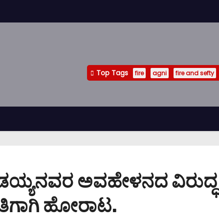
Top Tags
fire
agni
fire and sefty
ಡಯ್ಯನವರ ಅವಹೇಳನದ ವಿರುದ್ಧ 
ಾತಿಗಾಗಿ ಹೋರಾಟ.