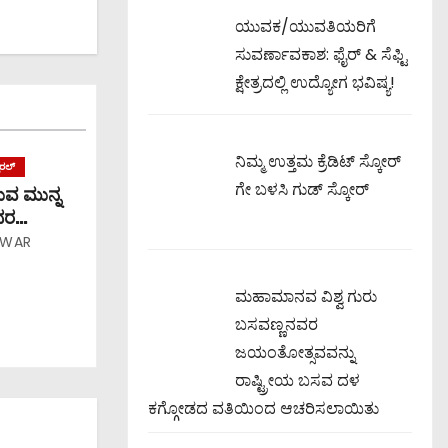
ಯುವಕ/ಯುವತಿಯರಿಗೆ
ಸುವರ್ಣಾವಕಾಶ: ಫೈರ್ & ಸೆಫ್ಟಿ
ಕ್ಷೇತ್ರದಲ್ಲಿ ಉದ್ಯೋಗ ಭವಿಷ್ಯ!
ನಿಮ್ಮ ಉತ್ತಮ ಕ್ರೆಡಿಟ್ ಸ್ಕೋರ್
ೈರಲ್
ಗೇ ಬಳಸಿ ಗುಡ್ ಸ್ಕೋರ್
ಸುವ ಮುನ್ನ
ದರ
 taking a
AWAR
applying
.
ಮಹಾಮಾನವ ವಿಶ್ವ ಗುರು
ಬಸವಣ್ಣನವರ
ಜಯಂತೋತ್ಸವವನ್ನು
ರಾಷ್ಟ್ರೀಯ ಬಸವ ದಳ
ಕಗ್ಗೋಡದ ವತಿಯಿಂದ ಆಚರಿಸಲಾಯಿತು