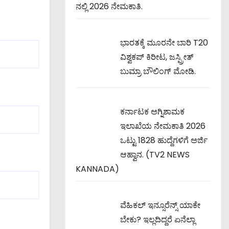
ನಲ್ಲಿ 2026 ನೇಮಕಾತಿ.
ಭಾರತಕ್ಕೆ ಮೂರನೇ ಬಾರಿ T20
ವಿಶ್ವಕಪ್ ಕಿರೀಟ, ಜಸ್ಪ್ರೀತ್
ಬುಮ್ರಾ ಬೌಲಿಂಗ್ ಮೋಡಿ.
ಕರ್ನಾಟಕ ಅಗ್ನಿಶಾಮಕ
ಇಲಾಖೆಯ ನೇಮಕಾತಿ 2026
ಒಟ್ಟು 1828 ಹುದ್ದೆಗಳಿಗೆ ಅರ್ಜಿ
ಆಹ್ವಾನ. (TV2 NEWS
KANNADA)
ವೆಹಿಕಲ್ ಇನ್ಸೂರೆನ್ಸ್ ಯಾಕೇ
ಬೇಕು? ಇಲ್ಲದಿದ್ದರೆ ಏನೆಲ್ಲಾ