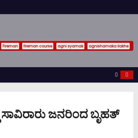
Fireman
fireman course
agni syamak
agnishamaka ilakhe
ಸಾವಿರಾರು ಜನರಿಂದ ಬೃಹತ್