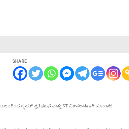
SHARE
ು ಜನರಿಂದ ಬೃಹತ್ ಪ್ರತಿಭಟನೆ ಮತ್ತು ST ಮೀಸಲಾತಿಗಾಗಿ ಹೋರಾಟ.