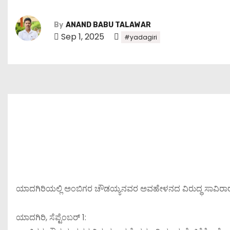
By
ANAND BABU TALAWAR
Sep 1, 2025
#yadagiri
ಯಾದಗಿರಿಯಲ್ಲಿ ಅಂಬಿಗರ ಚೌಡಯ್ಯನವರ ಅವಹೇಳನದ ವಿರುದ್ಧ ಸಾವಿರಾರ
ಯಾದಗಿರಿ, ಸೆಪ್ಟೆಂಬರ್ 1: